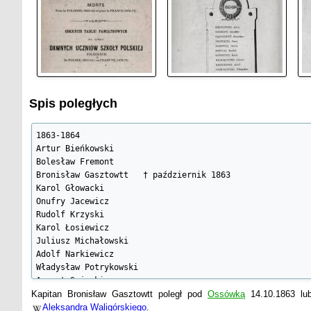
Spis poległych
1863-1864

Artur Bieńkowski

Bolesław Fremont

Bronisław Gasztowtt   † październik 1863

Karol Głowacki

Onufry Jacewicz

Rudolf Krzyski

Karol Łosiewicz

Juliusz Michałowski

Adolf Narkiewicz

Władysław Potrykowski

August Sojecki

Władysław Stryjeński

Kapitan Bronisław Gasztowtt poległ pod
Ossówką
14.10.1863 lub
Władysław Waligórski   † 06.05.1863

Aleksandra Waligórskiego
.