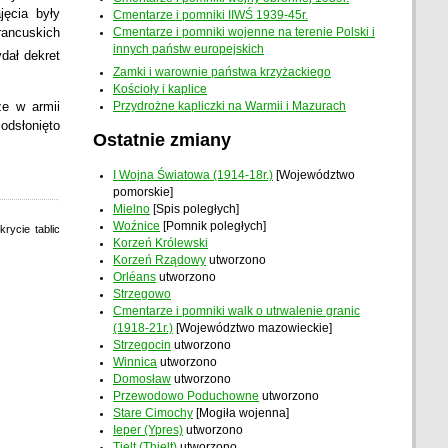
jęcia były
Cmentarze i pomniki IIWŚ 1939-45r.
rancuskich
Cmentarze i pomniki wojenne na terenie Polski i
innych państw europejskich
dał dekret
Zamki i warownie państwa krzyżackiego
Kościoły i kaplice
że w armii
Przydrożne kapliczki na Warmii i Mazurach
 odsłonięto
Ostatnie zmiany
I Wojna Światowa (1914-18r.)
[Województwo
pomorskie]
Mielno
[Spis poległych]
Woźnice
[Pomnik poległych]
rycie tablic
Korzeń Królewski
Korzeń Rządowy
utworzono
Orléans
utworzono
Strzegowo
Cmentarze i pomniki walk o utrwalenie granic
(1918-21r.)
[Województwo mazowieckie]
Strzegocin
utworzono
Winnica
utworzono
Domosław
utworzono
Przewodowo Poduchowne
utworzono
Stare Cimochy
[Mogiła wojenna]
Ieper (Ypres)
utworzono
Tielt (Thielt)
utworzono