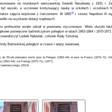
 wzorowane na mundurach warszawskiej Gwardii Narodowej z 1831 r. Za
był wysoki, a uczniowie kontynuujący naukę w szkołach i uczelniach f
3)
 także zajęcia wojskowe z ćwiczeniami. W 1865
r. cesarz Napoleon III wy
oliło na uzyskanie dotacji rządowych.
ciu profesorów wzięło udział w powstaniu styczniowym. Wielu służyło tak
miątkowe poświęcone batiniolczykom poległym w latach 1863-1864 i 1870-1871
przewodniczył Ludwik Nabielak, członek Rady Szkolnej.
ły Batiniolskiej poległym w czasie I wojny światowej.
de l’Ecole polonaise morts pour la Pologne (1863–64) et pour la France (1870–71). Odk
 (1863–64) i za Francję (1870–71), (1877).
 patriotycznego, (2014)