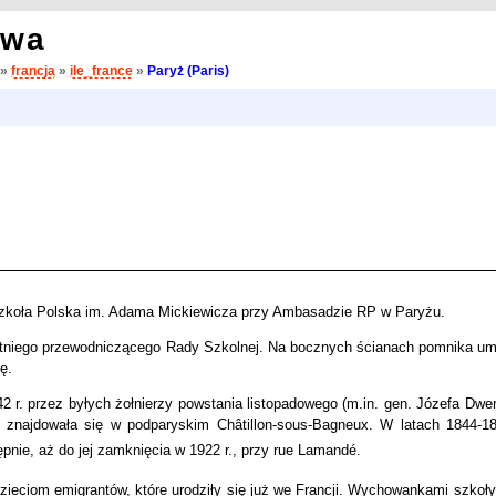
owa
»
francja
»
ile_france
»
Paryż (Paris)
u Szkoła Polska im. Adama Mickiewicza przy Ambasadzie RP w Paryżu.
letniego przewodniczącego Rady Szkolnej. Na bocznych ścianach pomnika u
ę.
 r. przez byłych żołnierzy powstania listopadowego (m.in. gen. Józefa Dwer
a znajdowała się w podparyskim Châtillon-sous-Bagneux. W latach 1844-1
ępnie, aż do jej zamknięcia w 1922 r., przy rue Lamandé.
zieciom emigrantów, które urodziły się już we Francji. Wychowankami szkoły