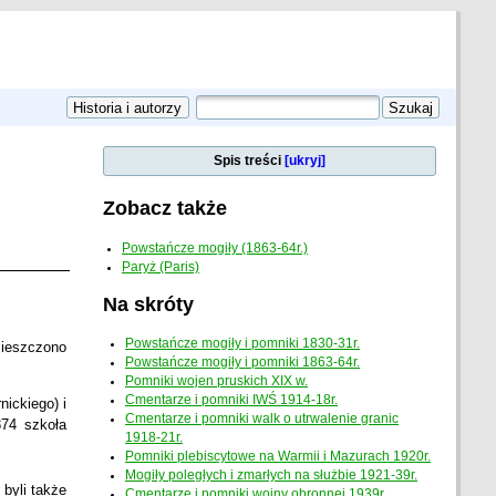
Spis treści
[ukryj]
Zobacz także
Powstańcze mogiły (1863-64r.)
Paryż (Paris)
Na skróty
Powstańcze mogiły i pomniki 1830-31r.
mieszczono
Powstańcze mogiły i pomniki 1863-64r.
Pomniki wojen pruskich XIX w.
Cmentarze i pomniki IWŚ 1914-18r.
nickiego) i
Cmentarze i pomniki walk o utrwalenie granic
874 szkoła
1918-21r.
Pomniki plebiscytowe na Warmii i Mazurach 1920r.
Mogiły poległych i zmarłych na służbie 1921-39r.
 byli także
Cmentarze i pomniki wojny obronnej 1939r.