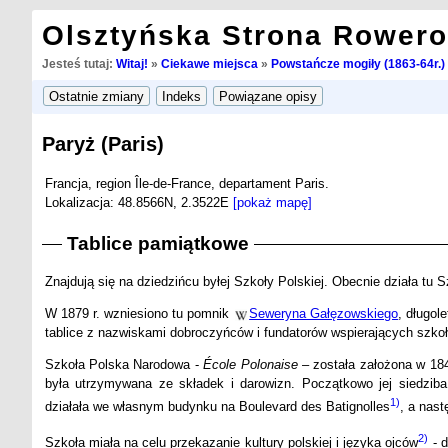
Olsztyńska Strona Rower
Jesteś tutaj:
Witaj!
»
Ciekawe miejsca
»
Powstańcze mogiły (1863-64r.)
Paryż (Paris)
Francja, region Île-de-France, departament Paris.
Lokalizacja: 48.8566N, 2.3522E
[pokaż mapę]
Tablice pamiątkowe
Znajdują się na dziedzińcu byłej Szkoły Polskiej. Obecnie działa t
W 1879 r. wzniesiono tu pomnik
Seweryna Gałęzowskiego
, długo
tablice z nazwiskami dobroczyńców i fundatorów wspierających szkoł
Szkoła Polska Narodowa -
École Polonaise
– została założona w 1842
była utrzymywana ze składek i darowizn. Początkowo jej siedzib
1)
działała we własnym budynku na Boulevard des Batignolles
, a nast
2)
Szkoła miała na celu przekazanie kultury polskiej i języka ojców
- d