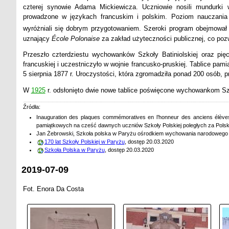
czterej synowie Adama Mickiewicza. Uczniowie nosili mundurki
prowadzone w językach francuskim i polskim. Poziom nauczania 
wyróżniali się dobrym przygotowaniem. Szeroki program obejmował
uznający
École Polonaise
za zakład użyteczności publicznej, co pozw
Przeszło czterdziestu wychowanków Szkoły Batiniolskiej oraz pię
francuskiej i uczestniczyło w wojnie francusko-pruskiej. Tablice pa
5 sierpnia 1877 r. Uroczystości, która zgromadziła ponad 200 osób, 
W
1925
r. odsłonięto dwie nowe tablice poświęcone wychowankom Szko
Źródła:
Inauguration des plaques commémoratives en l’honneur des anciens élèves 
pamiątkowych na cześć dawnych uczniów Szkoły Polskiej poległych za Polskę
Jan Żebrowski, Szkoła polska w Paryżu ośrodkiem wychowania narodowego i
170 lat Szkoły Polskiej w Paryżu
, dostęp 20.03.2020
Szkoła Polska w Paryżu
, dostęp 20.03.2020
2019-07-09
Fot. Enora Da Costa