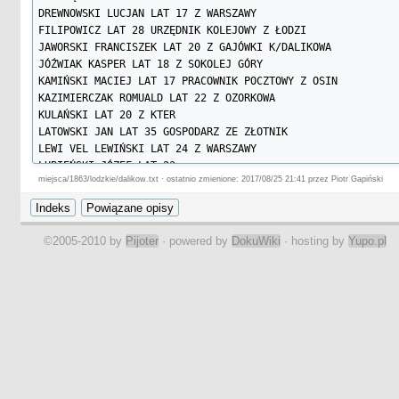
DREWNOWSKI LUCJAN LAT 17 Z WARSZAWY

FILIPOWICZ LAT 28 URZĘDNIK KOLEJOWY Z ŁODZI

JAWORSKI FRANCISZEK LAT 20 Z GAJÓWKI K/DALIKOWA

JÓŹWIAK KASPER LAT 18 Z SOKOLEJ GÓRY

KAMIŃSKI MACIEJ LAT 17 PRACOWNIK POCZTOWY Z OSIN

KAZIMIERCZAK ROMUALD LAT 22 Z OZORKOWA

KULAŃSKI LAT 20 Z KTER

LATOWSKI JAN LAT 35 GOSPODARZ ZE ZŁOTNIK

LEWI VEL LEWIŃSKI LAT 24 Z WARSZAWY

ŁUBIEŃSKI JÓZEF LAT 23

miejsca/1863/lodzkie/dalikow.txt · ostatnio zmienione: 2017/08/25 21:41 przez Piotr Gapiński
MAJEWSKI LAT 22 KLERYK FRANCISZKANIN Z ŁAGIEWNIK

MAJEWSKI HIPOLIT LAT 43 Z SĘDOWA K/STRYKOWA

MAJEWSKI JÓZEF WŁADYSŁAW LAT 24 URZĘDNIK Z ŁYSZKOWIC

OBRZYDA WALNETY LAT 28 ZE ZGIERZA

©2005-2010 by
Pijoter
· powered by
DokuWiki
· hosting by
Yupo.pl
PIEKARSKI FRANCISZEK LAT 23 KLERYK FRANCISZKANIN Z ŁAGIEWN
PINKOWICZ JÓZEF LAT 23 MURARZ Z SOBOTY

PROSZEWSKI ANTONI LAT 33 KRAWIEC Z PODDĘBIC

SARNOWSKI FRANCISZEK LAT 17 CZELADNIK STOLARSKI Z PIĄTKU

STEBELSKI TEOFIL LAT 17 ZE ZGIERZA

SZRETER FEANCISZEK LAT 22 MALARZ Z KUTNA

ZIELIŃSKI JAN LAT 25

ZIELIŃSKI TOMASZ LAT 44 Z POZNAŃSKIEGO

TRZYDZIESTU N.N. W TYM SZEŚCIU OFICERÓW
