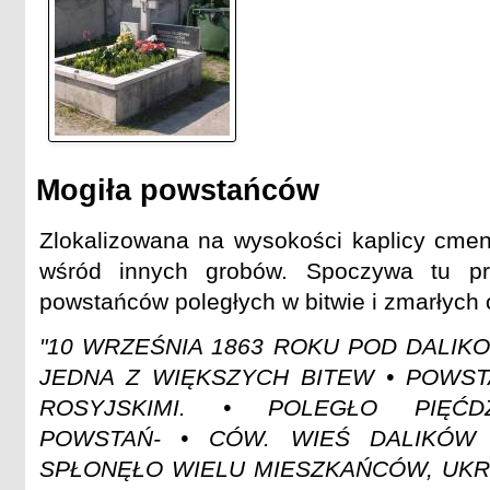
Mogiła powstańców
Zlokalizowana na wysokości kaplicy cment
wśród innych grobów. Spoczywa tu pr
powstańców poległych w bitwie i zmarłych 
"10 WRZEŚNIA 1863 ROKU POD DALIK
JEDNA Z WIĘKSZYCH BITEW • POWS
ROSYJSKIMI. • POLEGŁO PIĘĆDZ
POWSTAŃ- • CÓW. WIEŚ DALIKÓW 
SPŁONĘŁO WIELU MIESZKAŃCÓW, UKRY