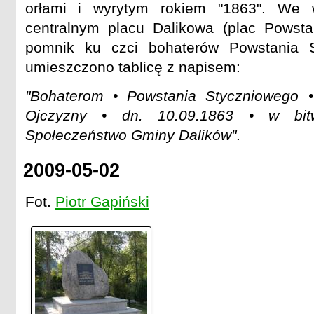
orłami i wyrytym rokiem "1863". We 
centralnym placu Dalikowa (plac Powst
pomnik ku czci bohaterów Powstania S
umieszczono tablicę z napisem:
"Bohaterom • Powstania Styczniowego 
Ojczyzny • dn. 10.09.1863 • w bit
Społeczeństwo Gminy Dalików"
.
2009-05-02
Fot.
Piotr Gapiński