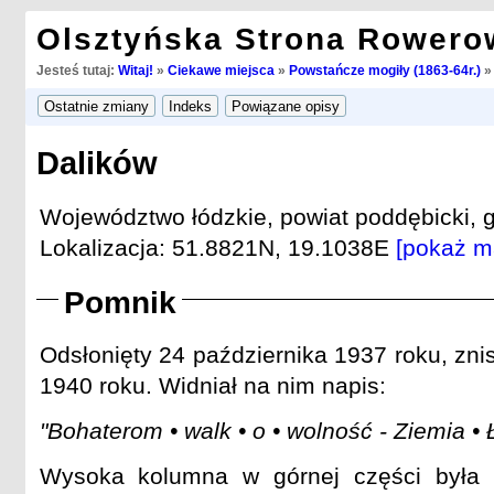
Olsztyńska Strona Rowero
Jesteś tutaj:
Witaj!
»
Ciekawe miejsca
»
Powstańcze mogiły (1863-64r.)
Dalików
Województwo łódzkie, powiat poddębicki, 
Lokalizacja: 51.8821N, 19.1038E
[pokaż m
Pomnik
Odsłonięty 24 października 1937 roku, zn
1940 roku. Widniał na nim napis:
"Bohaterom • walk • o • wolność - Ziemia •
Wysoka kolumna w górnej części była 