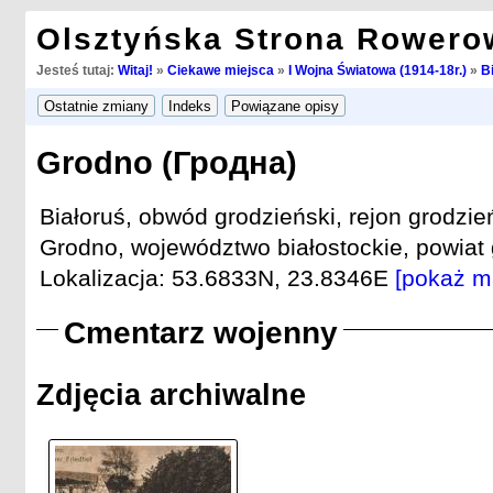
Olsztyńska Strona Rowero
Jesteś tutaj:
Witaj!
»
Ciekawe miejsca
»
I Wojna Światowa (1914-18r.)
»
B
Grodno (Гродна)
Białoruś, obwód grodzieński, rejon grodzie
Grodno, województwo białostockie, powiat g
Lokalizacja: 53.6833N, 23.8346E
[pokaż m
Cmentarz wojenny
Zdjęcia archiwalne