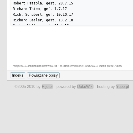
Robert Patzola, gest. 28.7.15

Richard Thiem, gef. 1.7.17

Rich. Schubert, gef. 10.10.17

Richard Basler, gest. 13.2.18

Gustav Walter, gef. 12.4.18

Oskar Leder, gest. 16.7.18

Hermann Thiem, gef. 20.7.18

Alfred Nier, gest. 18.8.18
miejsca/1914/dolnoslaskie/swiny.txt · ostatnio zmienione: 2015/09/18 01:55 przez Adler7
©2005-2010 by
Pijoter
· powered by
DokuWiki
· hosting by
Yupo.pl