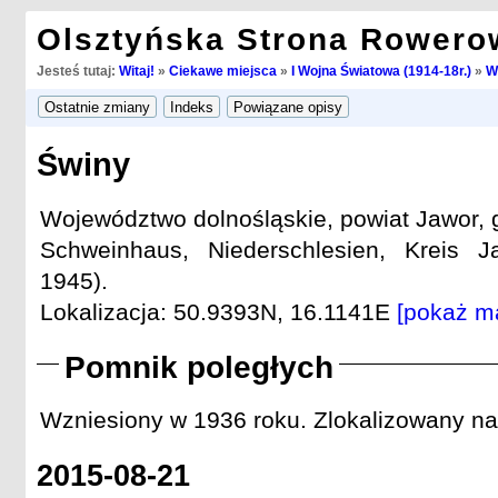
Olsztyńska Strona Rowero
Jesteś tutaj:
Witaj!
»
Ciekawe miejsca
»
I Wojna Światowa (1914-18r.)
»
W
Świny
Województwo dolnośląskie, powiat Jawor, 
Schweinhaus, Niederschlesien, Kreis Ja
1945).
Lokalizacja: 50.9393N, 16.1141E
[pokaż m
Pomnik poległych
Wzniesiony w 1936 roku. Zlokalizowany na
2015-08-21