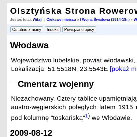
Olsztyńska Strona Rowero
Jesteś tutaj:
Witaj!
»
Ciekawe miejsca
»
I Wojna Światowa (1914-18r.)
»
W
Włodawa
Województwo lubelskie, powiat włodawski
Lokalizacja: 51.5518N, 23.5543E
[pokaż m
Cmentarz wojenny
Niezachowany. Cztery tablice upamiętniają
austro-węgierskich poległych latem 1915 
1)
pod kolumnę "toskańską"
we Włodawie.
2009-08-12