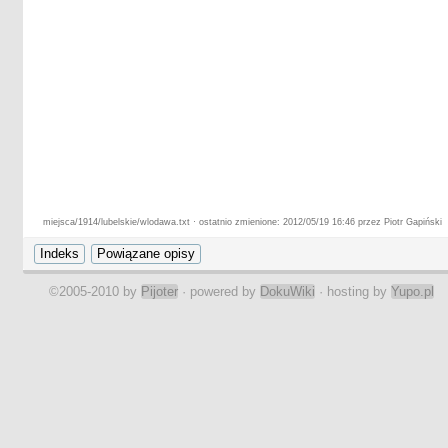
miejsca/1914/lubelskie/wlodawa.txt · ostatnio zmienione: 2012/05/19 16:46 przez Piotr Gapiński
©2005-2010 by
Pijoter
· powered by
DokuWiki
· hosting by
Yupo.pl