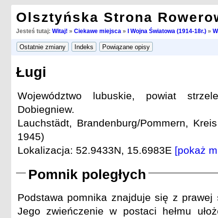
Olsztyńska Strona Rowero
Jesteś tutaj:
Witaj!
»
Ciekawe miejsca
»
I Wojna Światowa (1914-18r.)
»
W
Ługi
Województwo lubuskie, powiat strzele
Dobiegniew.
Lauchstädt, Brandenburg/Pommern, Kreis
1945)
Lokalizacja: 52.9433N, 15.6983E
[pokaż m
Pomnik poległych
Podstawa pomnika znajduje się z prawej s
Jego zwieńczenie w postaci hełmu ułoż