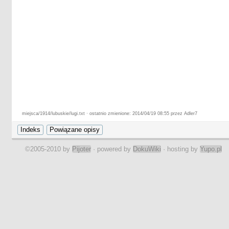
miejsca/1914/lubuskie/lugi.txt · ostatnio zmienione: 2014/04/19 08:55 przez Adler7
©2005-2010 by
Pijoter
· powered by
DokuWiki
· hosting by
Yupo.pl