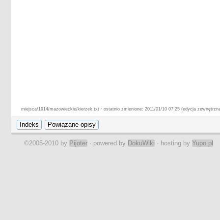
miejsca/1914/mazowieckie/kierzek.txt · ostatnio zmienione: 2011/01/10 07:25 (edycja zewnętrzn
©2005-2010 by
Pijoter
· powered by
DokuWiki
· hosting by
Yupo.pl