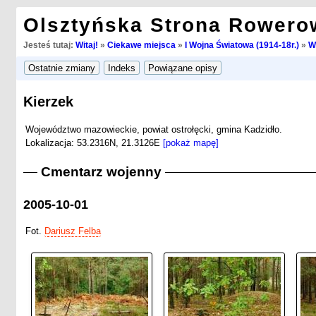
Olsztyńska Strona Rowero
Jesteś tutaj:
Witaj!
»
Ciekawe miejsca
»
I Wojna Światowa (1914-18r.)
»
W
Kierzek
Województwo mazowieckie, powiat ostrołęcki, gmina Kadzidło.
Lokalizacja: 53.2316N, 21.3126E
[pokaż mapę]
Cmentarz wojenny
2005-10-01
Fot.
Dariusz Felba