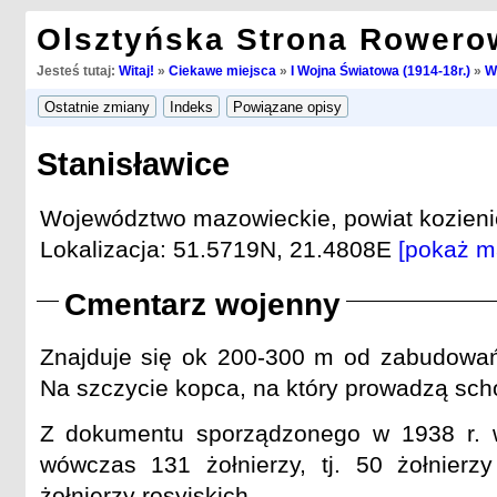
Olsztyńska Strona Rowero
Jesteś tutaj:
Witaj!
»
Ciekawe miejsca
»
I Wojna Światowa (1914-18r.)
»
W
Stanisławice
Województwo mazowieckie, powiat kozienic
Lokalizacja: 51.5719N, 21.4808E
[pokaż m
Cmentarz wojenny
Znajduje się ok 200-300 m od zabudowań 
Na szczycie kopca, na który prowadzą sch
Z dokumentu sporządzonego w 1938 r. w
wówczas 131 żołnierzy, tj. 50 żołnierzy
żołnierzy rosyjskich.