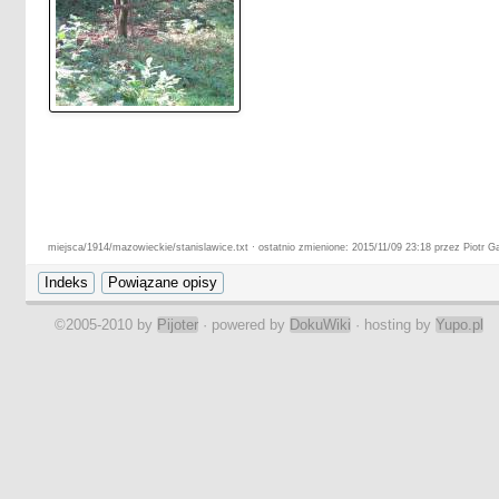
miejsca/1914/mazowieckie/stanislawice.txt · ostatnio zmienione: 2015/11/09 23:18 przez Piotr Ga
©2005-2010 by
Pijoter
· powered by
DokuWiki
· hosting by
Yupo.pl