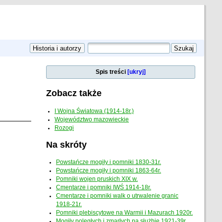
Spis treści
[ukryj]
Zobacz także
I Wojna Światowa (1914-18r.)
Województwo mazowieckie
Rozogi
Na skróty
Powstańcze mogiły i pomniki 1830-31r.
Powstańcze mogiły i pomniki 1863-64r.
Pomniki wojen pruskich XIX w.
Cmentarze i pomniki IWŚ 1914-18r.
Cmentarze i pomniki walk o utrwalenie granic
1918-21r.
Pomniki plebiscytowe na Warmii i Mazurach 1920r.
Mogiły poległych i zmarłych na służbie 1921-39r.