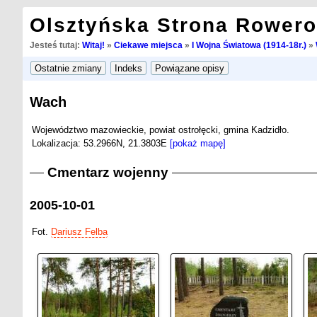
Olsztyńska Strona Rower
Jesteś tutaj:
Witaj!
»
Ciekawe miejsca
»
I Wojna Światowa (1914-18r.)
»
Wach
Województwo mazowieckie, powiat ostrołęcki, gmina Kadzidło.
Lokalizacja: 53.2966N, 21.3803E
[pokaż mapę]
Cmentarz wojenny
2005-10-01
Fot.
Dariusz Felba