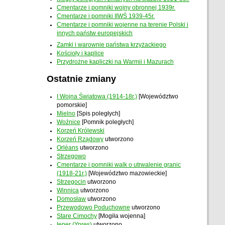
Cmentarze i pomniki wojny obronnej 1939r.
Cmentarze i pomniki IIWŚ 1939-45r.
Cmentarze i pomniki wojenne na terenie Polski i
innych państw europejskich
Zamki i warownie państwa krzyżackiego
Kościoły i kaplice
Przydrożne kapliczki na Warmii i Mazurach
Ostatnie zmiany
I Wojna Światowa (1914-18r.)
[Województwo
pomorskie]
Mielno
[Spis poległych]
Woźnice
[Pomnik poległych]
Korzeń Królewski
Korzeń Rządowy
utworzono
Orléans
utworzono
Strzegowo
Cmentarze i pomniki walk o utrwalenie granic
(1918-21r.)
[Województwo mazowieckie]
Strzegocin
utworzono
Winnica
utworzono
Domosław
utworzono
Przewodowo Poduchowne
utworzono
Stare Cimochy
[Mogiła wojenna]
Ieper (Ypres)
utworzono