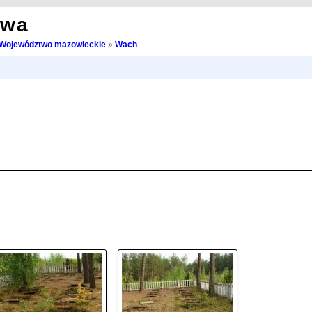
owa
Województwo mazowieckie
»
Wach