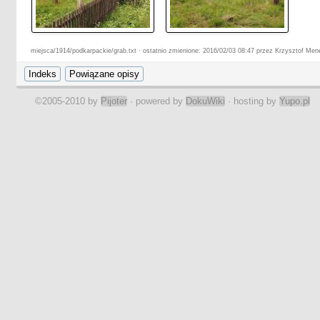
miejsca/1914/podkarpackie/grab.txt · ostatnio zmienione: 2016/02/03 08:47 przez Krzysztof Men
©2005-2010 by
Pijoter
· powered by
DokuWiki
· hosting by
Yupo.pl