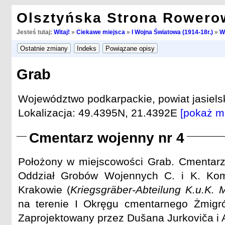
Olsztyńska Strona Rowero
Jesteś tutaj:
Witaj!
»
Ciekawe miejsca
»
I Wojna Światowa (1914-18r.)
»
W
Grab
Województwo podkarpackie, powiat jasiels
Lokalizacja: 49.4395N, 21.4392E
[pokaż m
Cmentarz wojenny nr 4
Położony w miejscowości Grab. Cmentarz
Oddział Grobów Wojennych C. i K. Ko
Krakowie (
Kriegsgräber-Abteilung K.u.K.
na terenie I Okręgu cmentarnego Żmigr
Zaprojektowany przez Dušana Jurkoviča i 