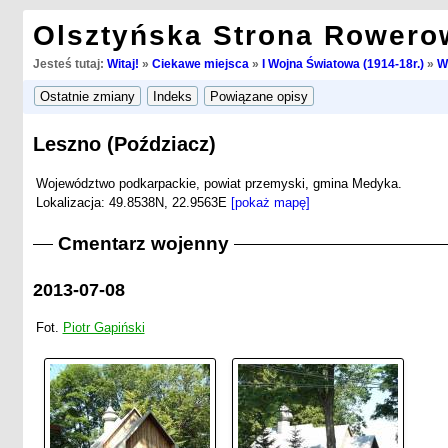
Olsztyńska Strona Rowero
Jesteś tutaj:
Witaj!
»
Ciekawe miejsca
»
I Wojna Światowa (1914-18r.)
»
W
Leszno (Poździacz)
Województwo podkarpackie, powiat przemyski, gmina Medyka.
Lokalizacja: 49.8538N, 22.9563E
[pokaż mapę]
Cmentarz wojenny
2013-07-08
Fot.
Piotr Gapiński