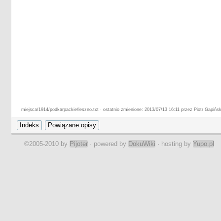
miejsca/1914/podkarpackie/leszno.txt · ostatnio zmienione: 2013/07/13 16:11 przez Piotr Gapińsk
©2005-2010 by
Pijoter
· powered by
DokuWiki
· hosting by
Yupo.pl