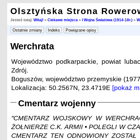
Olsztyńska Strona Rowero
Jesteś tutaj:
Witaj!
»
Ciekawe miejsca
»
I Wojna Światowa (1914-18r.)
»
W
Werchrata
Województwo podkarpackie, powiat lubac
Zdrój.
Boguszów, województwo przemyskie (1977
Lokalizacja: 50.2567N, 23.4719E
[pokaż m
Cmentarz wojenny
"CMENTARZ WOJSKOWY W WERCHRAC
ŻOŁNIERZE C.K. ARMII • POLEGLI W CZA
CMENTARZ TEN ODNOWIONY ZOSTAŁ 