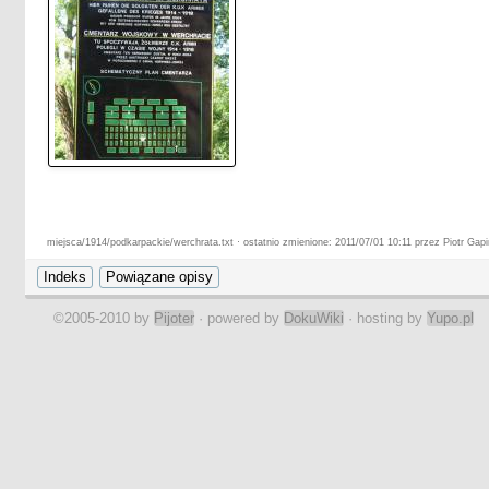
miejsca/1914/podkarpackie/werchrata.txt · ostatnio zmienione: 2011/07/01 10:11 przez Piotr Gapi
©2005-2010 by
Pijoter
· powered by
DokuWiki
· hosting by
Yupo.pl