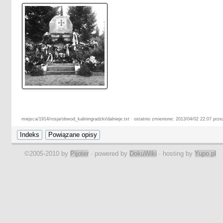
miejsca/1914/rosja/obwod_kaliningradzki/dalnieje.txt · ostatnio zmienione: 2013/04/02 22:07 prze
©2005-2010 by
Pijoter
· powered by
DokuWiki
· hosting by
Yupo.pl