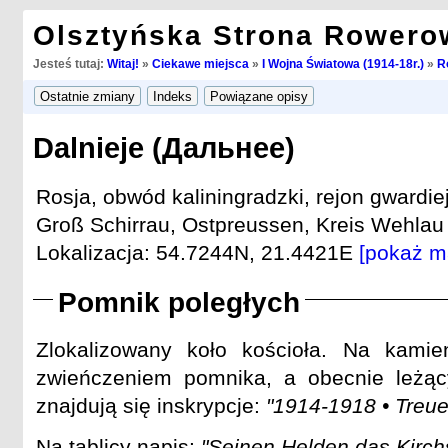
Olsztyńska Strona Rowero
Jesteś tutaj:
Witaj!
»
Ciekawe miejsca
»
I Wojna Światowa (1914-18r.)
»
R
Dalnieje (Дальнее)
Rosja, obwód kaliningradzki, rejon gwardiej
Groß Schirrau, Ostpreussen, Kreis Wehlau 
Lokalizacja: 54.7244N, 21.4421E
[pokaż m
Pomnik poległych
Zlokalizowany koło kościoła. Na kamie
zwieńczeniem pomnika, a obecnie leżą
znajdują się inskrypcje:
"1914-1918 • Treu
Na tablicy napis:
"Seinen Helden das Kirchs