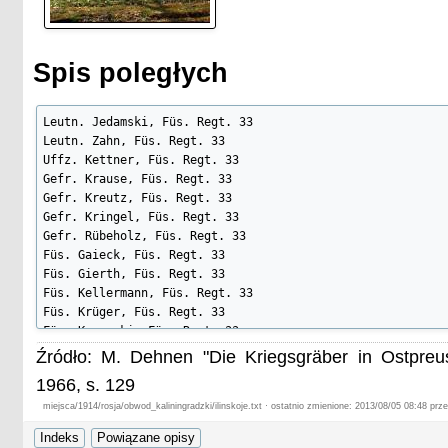
Spis poległych
Leutn. Jedamski, Füs. Regt. 33

Leutn. Zahn, Füs. Regt. 33

Uffz. Kettner, Füs. Regt. 33

Gefr. Krause, Füs. Regt. 33

Gefr. Kreutz, Füs. Regt. 33

Gefr. Kringel, Füs. Regt. 33

Gefr. Rübeholz, Füs. Regt. 33

Füs. Gaieck, Füs. Regt. 33

Füs. Gierth, Füs. Regt. 33

Füs. Kellermann, Füs. Regt. 33

Füs. Krüger, Füs. Regt. 33

Füs. Kurowski, Füs. Regt. 33

Füs. Müller, 4. Komp. Füs. Regt. 33

Źródło: M. Dehnen "Die Kriegsgräber in Ostpre
Füs. Müller, 10. Komp. Füs. Regt. 33

1966, s. 129
Füs. Reh, Füs. Regt. 33

Füs. Roschberg, Füs. Regt. 33

miejsca/1914/rosja/obwod_kaliningradzki/ilinskoje.txt · ostatnio zmienione: 2013/08/05 08:48 prz
Füs. Saager, Füs. Regt. 33

Füs. Tunat [Gefr. Rudat?], Füs. Regt. 33
