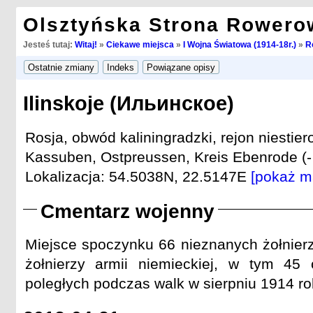
Olsztyńska Strona Rowero
Jesteś tutaj:
Witaj!
»
Ciekawe miejsca
»
I Wojna Światowa (1914-18r.)
»
R
Ilinskoje (Ильинское)
Rosja, obwód kaliningradzki, rejon niestier
Kassuben, Ostpreussen, Kreis Ebenrode (-
Lokalizacja: 54.5038N, 22.5147E
[pokaż m
Cmentarz wojenny
Miejsce spoczynku 66 nieznanych żołnierzy
żołnierzy armii niemieckiej, w tym 45 
poległych podczas walk w sierpniu 1914 ro