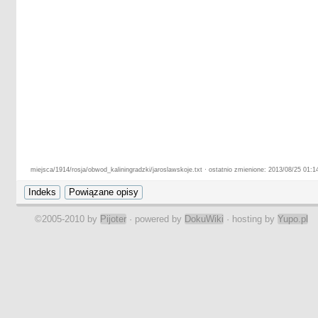
miejsca/1914/rosja/obwod_kaliningradzki/jaroslawskoje.txt · ostatnio zmienione: 2013/08/25 01:1
©2005-2010 by
Pijoter
· powered by
DokuWiki
· hosting by
Yupo.pl