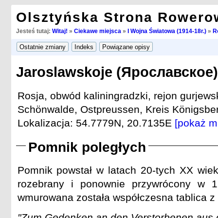
Olsztyńska Strona Rowero
Jesteś tutaj:
Witaj!
»
Ciekawe miejsca
»
I Wojna Światowa (1914-18r.)
»
R
Jaroslawskoje (Ярославское)
Rosja, obwód kaliningradzki, rejon gurjewsk
Schönwalde, Ostpreussen, Kreis Königsber
Lokalizacja: 54.7779N, 20.7135E
[pokaż m
Pomnik poległych
Pomnik powstał w latach 20-tych XX wieku
rozebrany i ponownie przywrócony w 
wmurowana została współczesna tablica z
"Zum Gedenken an den Verstorbenen aus d