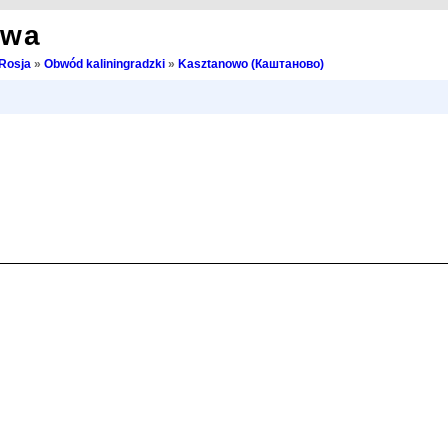
owa
Rosja
»
Obwód kaliningradzki
»
Kasztanowo (Каштаново)