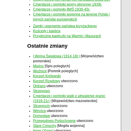
Cmentarze i pomniki wojny obronnej 1939r.
Cmentarze i pomniki IIWŚ 1939-45r.
Cmentarze i pomniki wojenne na terenie Polski i
innych państw europejskich
Zamki i warownie państwa krzyżackiego
Kościoły i kaplice
Przydrożne kapliczki na Warmii i Mazurach
Ostatnie zmiany
I Wojna Światowa (1914-18r.)
[Województwo
pomorskie]
Mielno
[Spis poległych]
Woźnice
[Pomnik poległych]
Korzeń Królewski
Korzeń Rządowy
utworzono
Orléans
utworzono
Strzegowo
Cmentarze i pomniki walk o utrwalenie granic
(1918-21r.)
[Województwo mazowieckie]
Strzegocin
utworzono
Winnica
utworzono
Domosław
utworzono
Przewodowo Poduchowne
utworzono
Stare Cimochy
[Mogiła wojenna]
Ieper (Ypres)
utworzono