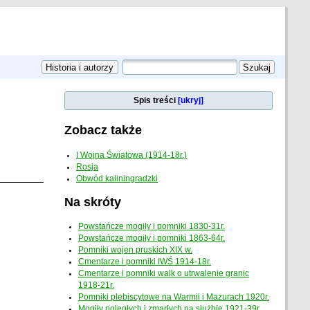
Spis treści
[ukryj]
Zobacz także
I Wojna Światowa (1914-18r.)
Rosja
Obwód kaliningradzki
Na skróty
Powstańcze mogiły i pomniki 1830-31r.
Powstańcze mogiły i pomniki 1863-64r.
Pomniki wojen pruskich XIX w.
Cmentarze i pomniki IWŚ 1914-18r.
Cmentarze i pomniki walk o utrwalenie granic
1918-21r.
Pomniki plebiscytowe na Warmii i Mazurach 1920r.
Mogiły poległych i zmarłych na służbie 1921-39r.