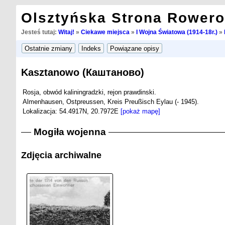
Olsztyńska Strona Rower
Jesteś tutaj:
Witaj!
»
Ciekawe miejsca
»
I Wojna Światowa (1914-18r.)
»
Kasztanowo (Каштаново)
Rosja, obwód kaliningradzki, rejon prawdinski.
Almenhausen, Ostpreussen, Kreis Preußisch Eylau (- 1945).
Lokalizacja: 54.4917N, 20.7972E
[pokaż mapę]
Mogiła wojenna
Zdjęcia archiwalne