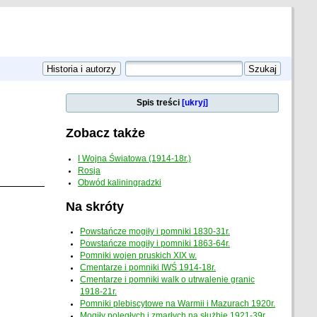
Spis treści
[ukryj]
Zobacz także
I Wojna Światowa (1914-18r.)
Rosja
Obwód kaliningradzki
Na skróty
Powstańcze mogiły i pomniki 1830-31r.
Powstańcze mogiły i pomniki 1863-64r.
Pomniki wojen pruskich XIX w.
Cmentarze i pomniki IWŚ 1914-18r.
Cmentarze i pomniki walk o utrwalenie granic
1918-21r.
Pomniki plebiscytowe na Warmii i Mazurach 1920r.
Mogiły poległych i zmarłych na służbie 1921-39r.