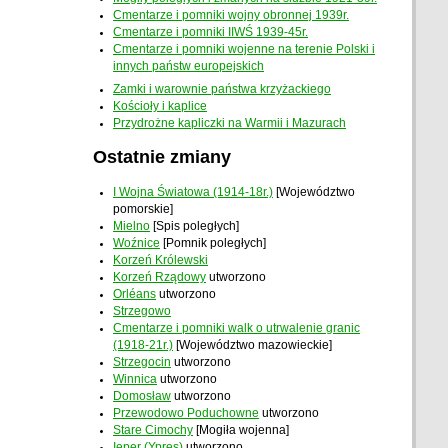
Cmentarze i pomniki wojny obronnej 1939r.
Cmentarze i pomniki IIWŚ 1939-45r.
Cmentarze i pomniki wojenne na terenie Polski i
innych państw europejskich
Zamki i warownie państwa krzyżackiego
Kościoły i kaplice
Przydrożne kapliczki na Warmii i Mazurach
Ostatnie zmiany
I Wojna Światowa (1914-18r.)
[Województwo
pomorskie]
Mielno
[Spis poległych]
Woźnice
[Pomnik poległych]
Korzeń Królewski
Korzeń Rządowy
utworzono
Orléans
utworzono
Strzegowo
Cmentarze i pomniki walk o utrwalenie granic
(1918-21r.)
[Województwo mazowieckie]
Strzegocin
utworzono
Winnica
utworzono
Domosław
utworzono
Przewodowo Poduchowne
utworzono
Stare Cimochy
[Mogiła wojenna]
Ieper (Ypres)
utworzono