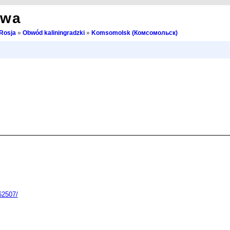
owa
Rosja
»
Obwód kaliningradzki
»
Komsomolsk (Комсомольск)
62507/