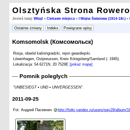
Olsztyńska Strona Rower
Jesteś tutaj:
Witaj!
»
Ciekawe miejsca
»
I Wojna Światowa (1914-18r.)
»
Komsomolsk (Комсомольск)
Rosja, obwód kaliningradzki, rejon gwardiejski.
Löwenhagen, Ostpreussen, Kreis Königsberg/Samland (- 1945).
Lokalizacja: 54.6271N, 20.7529E
[pokaż mapę]
Pomnik poległych
"UNBESIEGT • UND • UNVERGESSEN"
.
2011-09-25
Fot. Андрей Пасевнич
http://fotki.yandex.ru/users/pay29/album/1