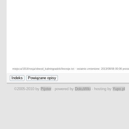
miejsca/1914/rosja/obwod_kaliningradzki/lesnoje.txt · ostatnio zmienione: 2013/08/06 00:06 przez
©2005-2010 by
Pijoter
· powered by
DokuWiki
· hosting by
Yupo.pl