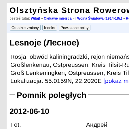
Olsztyńska Strona Rowero
Jesteś tutaj:
Witaj!
»
Ciekawe miejsca
»
I Wojna Światowa (1914-18r.)
»
R
Lesnoje (Лесное)
Rosja, obwód kaliningradzki, rejon niemańs
Großlenkenau, Ostpreussen, Kreis Tilsit-Ra
Groß Lenkeningken, Ostpreussen, Kreis Tils
Lokalizacja: 55.0159N, 22.2020E
[pokaż m
Pomnik poległych
2012-06-10
Fot. Андрей 