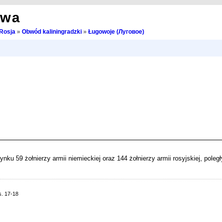
owa
Rosja
»
Obwód kaliningradzki
»
Ługowoje (Луговое)
 59 żołnierzy armii niemieckiej oraz 144 żołnierzy armii rosyjskiej, poleg
s. 17-18