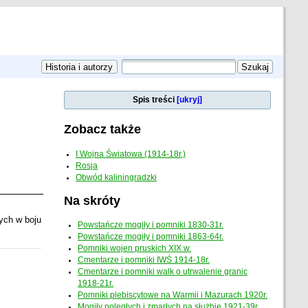
Spis treści
[ukryj]
Zobacz także
I Wojna Światowa (1914-18r.)
Rosja
Obwód kaliningradzki
Na skróty
łych w boju
Powstańcze mogiły i pomniki 1830-31r.
Powstańcze mogiły i pomniki 1863-64r.
Pomniki wojen pruskich XIX w.
Cmentarze i pomniki IWŚ 1914-18r.
Cmentarze i pomniki walk o utrwalenie granic
1918-21r.
Pomniki plebiscytowe na Warmii i Mazurach 1920r.
Mogiły poległych i zmarłych na służbie 1921-39r.