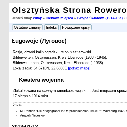
Olsztyńska Strona Rower
Jesteś tutaj:
Witaj!
»
Ciekawe miejsca
»
I Wojna Światowa (1914-18r.)
»
Ługowoje (Луговое)
Rosja, obwód kaliningradzki, rejon niestierowski.
Bilderweiten, Ostpreussen, Kreis Ebenrode (1938 - 1945).
Bilderweitschen, Ostpreussen, Kreis Ebenrode (- 1938).
Lokalizacja: 54.6710N, 22.6866E
[pokaż mapę]
Kwatera wojenna
Zlokalizowana na dawnym cmentarzu wiejskim. Jest miejscem spoczynku
17 sierpnia 1914 roku.
Źródła:
M. Dehnen "Die Kriegsgräber in Ostpreussen von 1914/15", Würzburg 1966, 
Андрей Пасевнич
2013-01-12