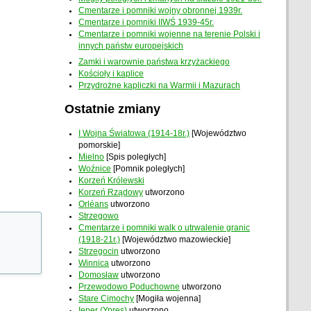
Cmentarze i pomniki wojny obronnej 1939r.
Cmentarze i pomniki IIWŚ 1939-45r.
Cmentarze i pomniki wojenne na terenie Polski i
innych państw europejskich
Zamki i warownie państwa krzyżackiego
Kościoły i kaplice
Przydrożne kapliczki na Warmii i Mazurach
Ostatnie zmiany
I Wojna Światowa (1914-18r.)
[Województwo
pomorskie]
Mielno
[Spis poległych]
Woźnice
[Pomnik poległych]
Korzeń Królewski
Korzeń Rządowy
utworzono
Orléans
utworzono
Strzegowo
Cmentarze i pomniki walk o utrwalenie granic
(1918-21r.)
[Województwo mazowieckie]
Strzegocin
utworzono
Winnica
utworzono
Domosław
utworzono
Przewodowo Poduchowne
utworzono
Stare Cimochy
[Mogiła wojenna]
Ieper (Ypres)
utworzono