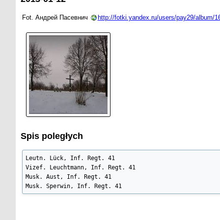
Fot. Андрей Пасевнич
http://fotki.yandex.ru/users/pay29/album/1
Spis poległych
Leutn. Lück, Inf. Regt. 41

Vizef. Leuchtmann, Inf. Regt. 41

Musk. Aust, Inf. Regt. 41

Musk. Sperwin, Inf. Regt. 41