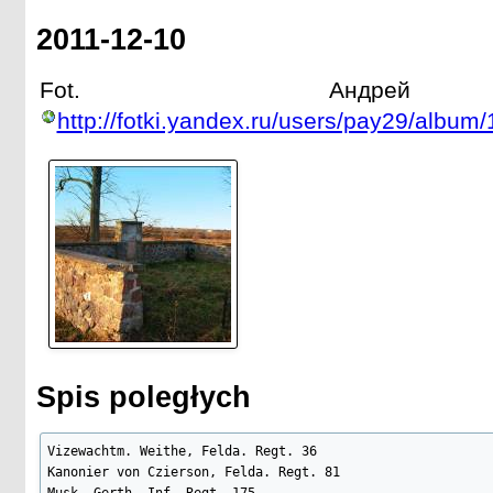
2011-12-10
Fot. Андрей 
http://fotki.yandex.ru/users/pay29/album
Spis poległych
Vizewachtm. Weithe, Felda. Regt. 36

Kanonier von Czierson, Felda. Regt. 81

Musk. Gerth, Inf. Regt. 175
