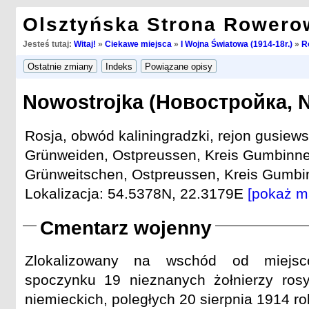
Olsztyńska Strona Rowero
Jesteś tutaj:
Witaj!
»
Ciekawe miejsca
»
I Wojna Światowa (1914-18r.)
»
R
Nowostrojka (Новостройка, 
Rosja, obwód kaliningradzki, rejon gusiews
Grünweiden, Ostpreussen, Kreis Gumbinne
Grünweitschen, Ostpreussen, Kreis Gumbin
Lokalizacja: 54.5378N, 22.3179E
[pokaż m
Cmentarz wojenny
Zlokalizowany na wschód od miejsc
spoczynku 19 nieznanych żołnierzy rosy
niemieckich, poległych 20 sierpnia 1914 ro