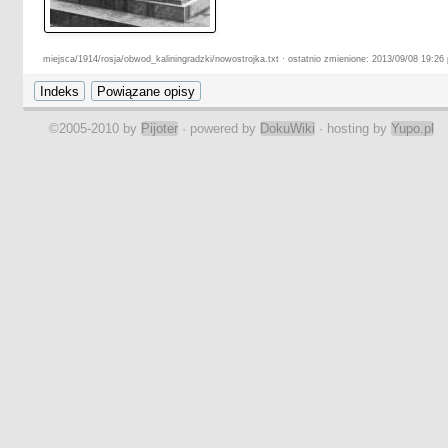
miejsca/1914/rosja/obwod_kaliningradzki/nowostrojka.txt · ostatnio zmienione: 2013/09/08 19:26 
©2005-2010 by
Pijoter
· powered by
DokuWiki
· hosting by
Yupo.pl