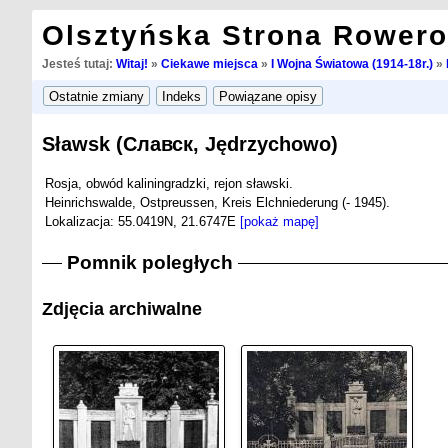
Olsztyńska Strona Rower
Jesteś tutaj:
Witaj!
»
Ciekawe miejsca
»
I Wojna Światowa (1914-18r.)
»
Sławsk (Славск, Jędrzychowo)
Rosja, obwód kaliningradzki, rejon sławski.
Heinrichswalde, Ostpreussen, Kreis Elchniederung (- 1945).
Lokalizacja: 55.0419N, 21.6747E
[pokaż mapę]
Pomnik poległych
Zdjęcia archiwalne