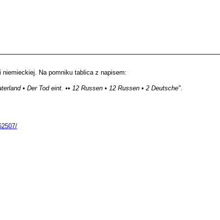
ii niemieckiej. Na pomniku tablica z napisem:
aterland • Der Tod eint. •• 12 Russen • 12 Russen • 2 Deutsche"
.
62507/