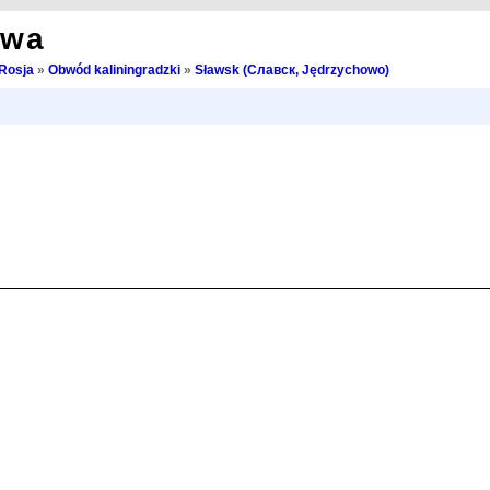
owa
Rosja
»
Obwód kaliningradzki
»
Sławsk (Славск, Jędrzychowo)