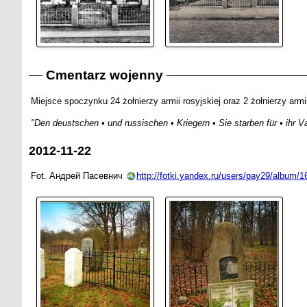
Cmentarz wojenny
Miejsce spoczynku 24 żołnierzy armii rosyjskiej oraz 2 żołnierzy arm
"Den deustschen • und russischen • Kriegern • Sie starben für • ihr V
2012-11-22
Fot. Андрей Пасевнич
http://fotki.yandex.ru/users/pay29/album/1