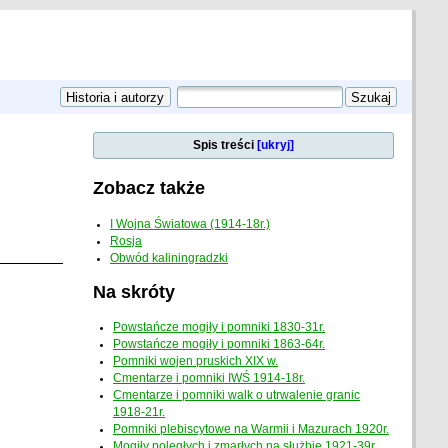
Spis treści
[ukryj]
Zobacz także
I Wojna Światowa (1914-18r.)
Rosja
Obwód kaliningradzki
Na skróty
Powstańcze mogiły i pomniki 1830-31r.
Powstańcze mogiły i pomniki 1863-64r.
Pomniki wojen pruskich XIX w.
Cmentarze i pomniki IWŚ 1914-18r.
Cmentarze i pomniki walk o utrwalenie granic
1918-21r.
Pomniki plebiscytowe na Warmii i Mazurach 1920r.
Mogiły poległych i zmarłych na służbie 1921-39r.