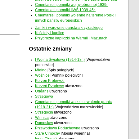
Cmentarze i pomniki wojny obronnej 1939r.
Cmentarze i pomniki IIWŚ 1939-45r.
Cmentarze i pomniki wojenne na terenie Polski i
innych państw europejskich
Zamki i warownie państwa krzyżackiego
Kościoły i kaplice
Przydrożne kapliczki na Warmii i Mazurach
Ostatnie zmiany
I Wojna Światowa (1914-18r.)
[Województwo
pomorskie]
Mielno
[Spis poległych]
Woźnice
[Pomnik poległych]
Korzeń Królewski
Korzeń Rządowy
utworzono
Orléans
utworzono
Strzegowo
Cmentarze i pomniki walk o utrwalenie granic
(1918-21r.)
[Województwo mazowieckie]
Strzegocin
utworzono
Winnica
utworzono
Domosław
utworzono
Przewodowo Poduchowne
utworzono
Stare Cimochy
[Mogiła wojenna]
Ieper (Ypres)
utworzono