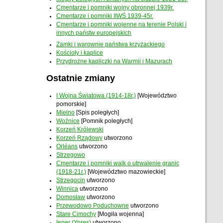
Cmentarze i pomniki wojny obronnej 1939r.
Cmentarze i pomniki IIWŚ 1939-45r.
Cmentarze i pomniki wojenne na terenie Polski i
innych państw europejskich
Zamki i warownie państwa krzyżackiego
Kościoły i kaplice
Przydrożne kapliczki na Warmii i Mazurach
Ostatnie zmiany
I Wojna Światowa (1914-18r.)
[Województwo
pomorskie]
Mielno
[Spis poległych]
Woźnice
[Pomnik poległych]
Korzeń Królewski
Korzeń Rządowy
utworzono
Orléans
utworzono
Strzegowo
Cmentarze i pomniki walk o utrwalenie granic
(1918-21r.)
[Województwo mazowieckie]
Strzegocin
utworzono
Winnica
utworzono
Domosław
utworzono
Przewodowo Poduchowne
utworzono
Stare Cimochy
[Mogiła wojenna]
Ieper (Ypres)
utworzono