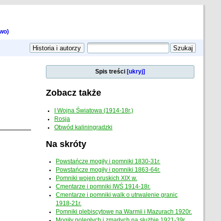
wo)
Spis treści
[ukryj]
Zobacz także
I Wojna Światowa (1914-18r.)
Rosja
Obwód kaliningradzki
Na skróty
Powstańcze mogiły i pomniki 1830-31r.
Powstańcze mogiły i pomniki 1863-64r.
Pomniki wojen pruskich XIX w.
Cmentarze i pomniki IWŚ 1914-18r.
Cmentarze i pomniki walk o utrwalenie granic
1918-21r.
Pomniki plebiscytowe na Warmii i Mazurach 1920r.
Mogiły poległych i zmarłych na służbie 1921-39r.