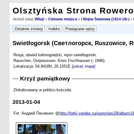
Olsztyńska Strona Rower
Jesteś tutaj:
Witaj!
»
Ciekawe miejsca
»
I Wojna Światowa (1914-18r.)
»
Swietłogorsk (Светлогорск, Ruszowice, 
Rosja, obwód kaliningradzki, rejon swietłogorski.
Rauschen, Ostpreussen, Kreis Fischhausen (- 1946).
Lokalizacja: 54.9418N, 20.1551E
[pokaż mapę]
Krzyż pamiątkowy
Zlokalizowany w pobliżu kościoła.
2013-01-04
Fot. Андрей Пасевнич
http://fotki.yandex.ru/users/pay29/album/1