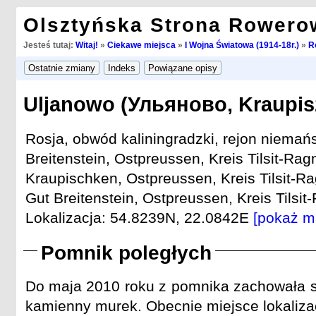
Olsztyńska Strona Rowero
Jesteś tutaj:
Witaj!
»
Ciekawe miejsca
»
I Wojna Światowa (1914-18r.)
»
R
Uljanowo (Ульяново, Kraupis
Rosja, obwód kaliningradzki, rejon niemańs
Breitenstein, Ostpreussen, Kreis Tilsit-Ragn
Kraupischken, Ostpreussen, Kreis Tilsit-Rag
Gut Breitenstein, Ostpreussen, Kreis Tilsit-
Lokalizacja: 54.8239N, 22.0842E
[pokaż m
Pomnik poległych
Do maja 2010 roku z pomnika zachowała się
kamienny murek. Obecnie miejsce lokalizacj