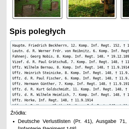
Spis poległych
Hauptm. Friedrich Beckherrn, 12. Komp. Inf. Regt. 152, † 1
Leutn. d. R. Werner Frdr. von Reibnitz, 6. Komp. Inf. Regt
Fahnenj. Georg Nobis, 8. Komp. Inf. Regt. 148, * 19.12.189
Vizef. d. R. Paul Grätschuß, 7. Komp. Inf. Regt. 148, † 11
Uffz. Wilhelm Bernau, 8. Komp. Inf. Regt. 148, † 11.9.1914
Uffz. Heinrich Steinicke, 8. Komp. Inf. Regt. 148, † 11.9.
Uffz. d. R. Paul Fischer, 6. Komp. Inf. Regt. 148, † 11.9.
Uffz. Hermann Günther, 7. Komp. Inf. Regt. 148, † 11.9.191
Uffz. d. R. Kurt Goldschmidt, 11. Komp. Inf. Regt. 148, † 
Uffz. d. R. Wilhelm Heimlich, 7. Komp. Inf. Regt. 148, † 1
Uffz. Horke, Inf. Regt. 148, † 11.9.1914

Uffz. d. R. Hermann Kluth, 11. Komp. Inf. Regt. 148, † 11.
Uffz. Franz Rausch, 7. Komp. Inf. Regt. 148, † 11.9.1914

Źródła:
Uffz. Karl Schluricke, 7. Komp. Inf. Regt. 148, † 11.9.191
Deutsche Verlustlisten (Pr. 41), Ausgabe 71
Uffz. Schwarzbucher, Inf. Regt. 148, † 11.9.1914

Uffz. Adolf Strauß, 7. Komp. Inf. Regt. 148, † 11.9.1914

[Infanterie-Regiment 148]