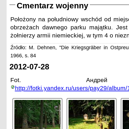
Musk. Franz Komoschinski, 11. Komp. Inf. Regt. 59, † 11.9.
Cmentarz wojenny
Musk. Hugo Lohmeier, 11. Komp. Inf. Regt. 59, † 11.9.1914

Musk. Wlad. Tomaczewitz [Tomaszewitz], 11. Komp. Inf. Reg
Położony na południowy wschód od miejs
obrzeżach dawnego parku majątku. Jes
żołnierzy armii niemieckiej, w tym 4 o nie
Źródło: M. Dehnen, "Die Kriegsgräber in Ostpre
1966, s. 84
2012-07-28
Fot. Андрей 
http://fotki.yandex.ru/users/pay29/album