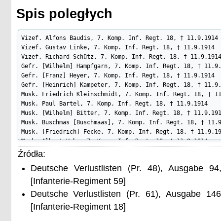
Spis poległych
Vizef. Alfons Baudis, 7. Komp. Inf. Regt. 18, † 11.9.1914

Vizef. Gustav Linke, 7. Komp. Inf. Regt. 18, † 11.9.1914

Vizef. Richard Schütz, 7. Komp. Inf. Regt. 18, † 11.9.1914
Gefr. [Wilhelm] Hampfgarn, 7. Komp. Inf. Regt. 18, † 11.9.
Gefr. [Franz] Heyer, 7. Komp. Inf. Regt. 18, † 11.9.1914

Gefr. [Heinrich] Kampeter, 7. Komp. Inf. Regt. 18, † 11.9.
Musk. Friedrich Kleinschmidt, 7. Komp. Inf. Regt. 18, † 11
Musk. Paul Bartel, 7. Komp. Inf. Regt. 18, † 11.9.1914

Musk. [Wilhelm] Bitter, 7. Komp. Inf. Regt. 18, † 11.9.191
Musk. Buschmas [Buschmaas], 7. Komp. Inf. Regt. 18, † 11.9
Musk. [Friedrich] Fecke, 7. Komp. Inf. Regt. 18, † 11.9.19
Musk. Albert Hahn, 7. Komp. Inf. Regt. 18, † 11.9.1914

Musk. [Konrad] Hellweg, 7. Komp. Inf. Regt. 18, † 11.9.191
Źródła:
Musk. [Heinrich] Hörmann, 7. Komp. Inf. Regt. 18, † 11.9.1
Deutsche Verlustlisten (Pr. 48), Ausgabe 9
Musk. [Christ.] Hortkothe [Hostkohe], 7. Komp. Inf. Regt. 
Musk. [Jos.] Kron [Krohn], 7. Komp. Inf. Regt. 18, † 11.9.
[Infanterie-Regiment 59]
Musk. Johann Kwaß, 7. Komp. Inf. Regt. 18, † 11.9.1914

Deutsche Verlustlisten (Pr. 61), Ausgabe 14
Musk. Wilhelm Papajewski, 7. Komp. Inf. Regt. 18, † 11.9.1
[Infanterie-Regiment 18]
Musk. Wilhelm Kaul, 7. Komp. Inf. Regt. 18, † 11.9.1914

Musk. Ernst Raatz, 7. Komp. Inf. Regt. 18, † 11.9.1914
