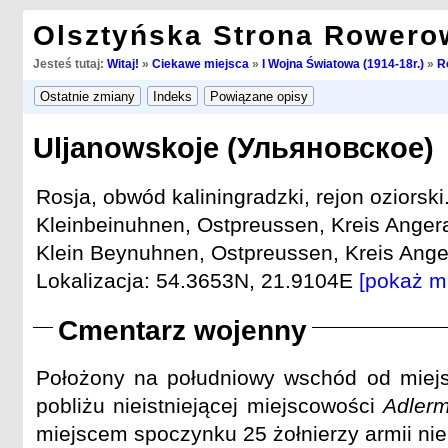
Olsztyńska Strona Rowero
Jesteś tutaj:
Witaj!
»
Ciekawe miejsca
»
I Wojna Światowa (1914-18r.)
»
R
Uljanowskoje (Ульяновское)
Rosja, obwód kaliningradzki, rejon oziorski
Kleinbeinuhnen, Ostpreussen, Kreis Angera
Klein Beynuhnen, Ostpreussen, Kreis Anger
Lokalizacja: 54.3653N, 21.9104E
[pokaż m
Cmentarz wojenny
Położony na południowy wschód od miejs
pobliżu nieistniejącej miejscowości
Adler
miejscem spoczynku 25 żołnierzy armii nie