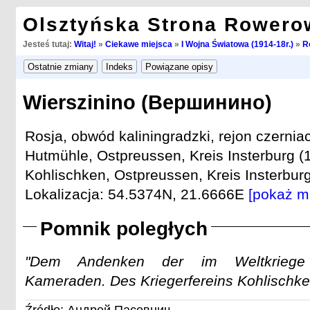
Olsztyńska Strona Rowero
Jesteś tutaj:
Witaj!
»
Ciekawe miejsca
»
I Wojna Światowa (1914-18r.)
»
R
Wierszinino (Вершинино)
Rosja, obwód kaliningradzki, rejon czernia
Hutmühle, Ostpreussen, Kreis Insterburg (
Kohlischken, Ostpreussen, Kreis Insterburg
Lokalizacja: 54.5374N, 21.6666E
[pokaż m
Pomnik poległych
"Dem Andenken der im Weltkriege 
Kameraden. Des Kriegerfereins Kohlischke