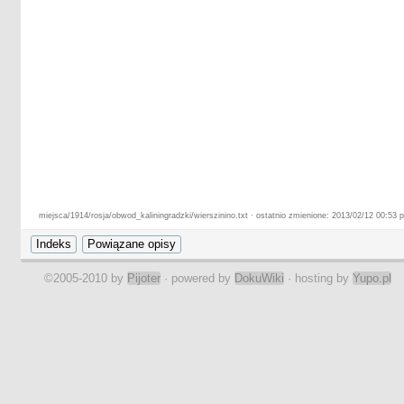
miejsca/1914/rosja/obwod_kaliningradzki/wierszinino.txt · ostatnio zmienione: 2013/02/12 00:53 
©2005-2010 by
Pijoter
· powered by
DokuWiki
· hosting by
Yupo.pl