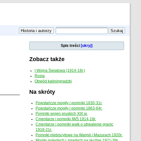
Spis treści
[ukryj]
Zobacz także
I Wojna Światowa (1914-18r.)
Rosja
Obwód kaliningradzki
Na skróty
Powstańcze mogiły i pomniki 1830-31r.
Powstańcze mogiły i pomniki 1863-64r.
Pomniki wojen pruskich XIX w.
Cmentarze i pomniki IWŚ 1914-18r.
Cmentarze i pomniki walk o utrwalenie granic
1918-21r.
Pomniki plebiscytowe na Warmii i Mazurach 1920r.
Mogiły poległych i zmarłych na służbie 1921-39r.