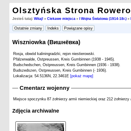
Olsztyńska Strona Rower
Jesteś tutaj:
Witaj!
»
Ciekawe miejsca
»
I Wojna Światowa (1914-18r.)
»
Wiszniowka (Вишнёвка)
Rosja, obwód kaliningradzki, rejon niestierowski.
Pfälzerwalde, Ostpreussen, Kreis Gumbinnen (1938 - 1945).
Budschedschen, Ostpreussen, Kreis Gumbinnen (1936 - 1938).
Budszedszen, Ostpreussen, Kreis Gumbinnen (- 1936).
Lokalizacja: 54.5136N, 22.3461E
[pokaż mapę]
Cmentarz wojenny
Miejsce spoczynku 87 żołnierzy armii niemieckiej oraz 212 żołnierzy a
Zdjęcia archiwalne