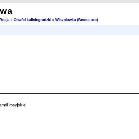
owa
Rosja
»
Obwód kaliningradzki
»
Wiszniowka (Вишнёвка)
rmii rosyjskiej.