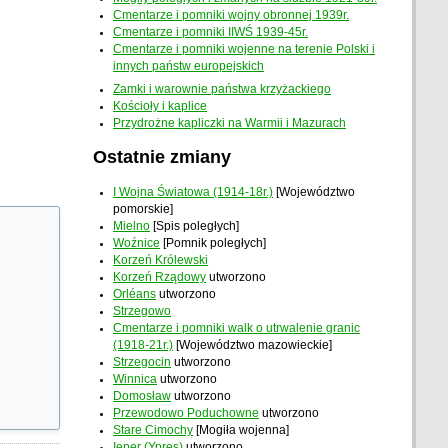
Cmentarze i pomniki wojny obronnej 1939r.
Cmentarze i pomniki IIWŚ 1939-45r.
Cmentarze i pomniki wojenne na terenie Polski i
innych państw europejskich
Zamki i warownie państwa krzyżackiego
Kościoły i kaplice
Przydrożne kapliczki na Warmii i Mazurach
Ostatnie zmiany
I Wojna Światowa (1914-18r.)
[Województwo
pomorskie]
Mielno
[Spis poległych]
Woźnice
[Pomnik poległych]
Korzeń Królewski
Korzeń Rządowy
utworzono
Orléans
utworzono
Strzegowo
Cmentarze i pomniki walk o utrwalenie granic
(1918-21r.)
[Województwo mazowieckie]
Strzegocin
utworzono
Winnica
utworzono
Domosław
utworzono
Przewodowo Poduchowne
utworzono
Stare Cimochy
[Mogiła wojenna]
Ieper (Ypres)
utworzono