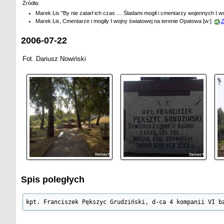
Źródła:
Marek Lis "By nie zatarł ich czas … Śladami mogił i cmentarzy wojennych I 
Marek Lis, Cmentarze i mogiły I wojny światowej na terenie Opatowa [w:]
Z
2006-07-22
Fot. Dariusz Nowiński
Spis poległych
kpt. Franciszek Pększyc Grudziński, d-ca 4 kompanii VI b