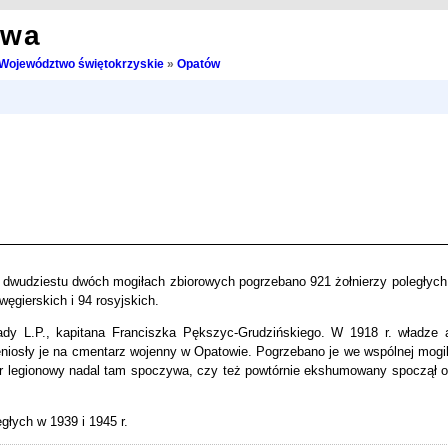
owa
Województwo świętokrzyskie
»
Opatów
 dwudziestu dwóch mogiłach zbiorowych pogrzebano 921 żołnierzy poległych
ęgierskich i 94 rosyjskich.
dy L.P., kapitana Franciszka Pększyc-Grudzińskiego. W 1918 r. władze a
iosły je na cmentarz wojenny w Opatowie. Pogrzebano je we wspólnej mogil
icer legionowy nadal tam spoczywa, czy też powtórnie ekshumowany spoczął o
łych w 1939 i 1945 r.