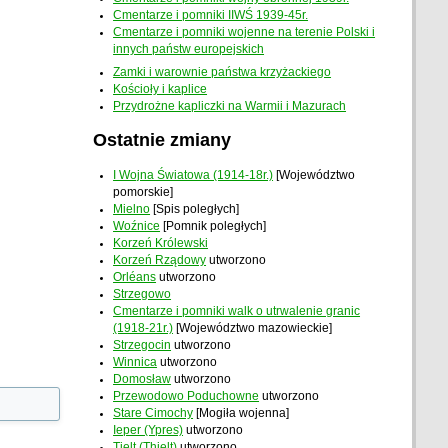
Cmentarze i pomniki IIWŚ 1939-45r.
Cmentarze i pomniki wojenne na terenie Polski i
innych państw europejskich
Zamki i warownie państwa krzyżackiego
Kościoły i kaplice
Przydrożne kapliczki na Warmii i Mazurach
Ostatnie zmiany
I Wojna Światowa (1914-18r.)
[Województwo
pomorskie]
Mielno
[Spis poległych]
Woźnice
[Pomnik poległych]
Korzeń Królewski
Korzeń Rządowy
utworzono
Orléans
utworzono
Strzegowo
Cmentarze i pomniki walk o utrwalenie granic
(1918-21r.)
[Województwo mazowieckie]
Strzegocin
utworzono
Winnica
utworzono
Domosław
utworzono
Przewodowo Poduchowne
utworzono
Stare Cimochy
[Mogiła wojenna]
Ieper (Ypres)
utworzono
Tielt (Thielt)
utworzono