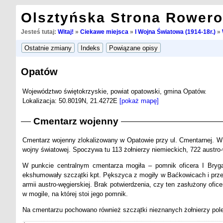
Olsztyńska Strona Rower
Jesteś tutaj:
Witaj!
»
Ciekawe miejsca
»
I Wojna Światowa (1914-18r.)
»
Opatów
Województwo świętokrzyskie, powiat opatowski, gmina Opatów.
Lokalizacja: 50.8019N, 21.4272E
[pokaż mapę]
Cmentarz wojenny
Cmentarz wojenny zlokalizowany w Opatowie przy ul. Cmentarnej. W
wojny światowej. Spoczywa tu 113 żołnierzy niemieckich, 722 austro-w
W punkcie centralnym cmentarza mogiła – pomnik oficera I Bryga
ekshumowały szczątki kpt. Pększyca z mogiły w Baćkowicach i przen
armii austro-węgierskiej. Brak potwierdzenia, czy ten zasłużony of
w mogile, na której stoi jego pomnik.
Na cmentarzu pochowano również szczątki nieznanych żołnierzy poleg