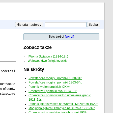
Spis treści
[ukryj]
Zobacz także
I Wojna Światowa (1914-18r.)
Województwo świętokrzyskie
Na skróty
 podczas I
Powstańcze mogiły i pomniki 1830-31r.
Powstańcze mogiły i pomniki 1863-64r.
ustriackie
Pomniki wojen pruskich XIX w.
e oficerów
Cmentarze i pomniki IWŚ 1914-18r.
statecznie
Cmentarze i pomniki walk o utrwalenie granic
1918-21r.
Pomniki plebiscytowe na Warmii i Mazurach 1920r.
Mogiły poległych i zmarłych na służbie 1921-39r.
Cmentarze i pomniki wojny obronnej 1939r.