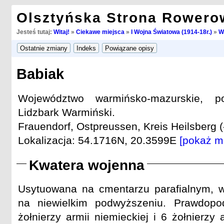
Olsztyńska Strona Rowero
Jesteś tutaj:
Witaj!
»
Ciekawe miejsca
»
I Wojna Światowa (1914-18r.)
»
W
Babiak
Województwo warmińsko-mazurskie, po
Lidzbark Warmiński.
Frauendorf, Ostpreussen, Kreis Heilsberg (
Lokalizacja: 54.1716N, 20.3599E
[pokaż m
Kwatera wojenna
Usytuowana na cmentarzu parafialnym, w
na niewielkim podwyższeniu. Prawdop
żołnierzy armii niemieckiej i 6 żołnierzy a