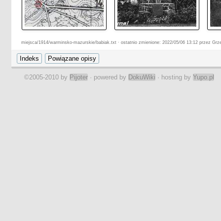
miejsca/1914/warminsko-mazurskie/babiak.txt · ostatnio zmienione: 2022/05/06 13:12 przez Grz
©2005-2010 by
Pijoter
· powered by
DokuWiki
· hosting by
Yupo.pl