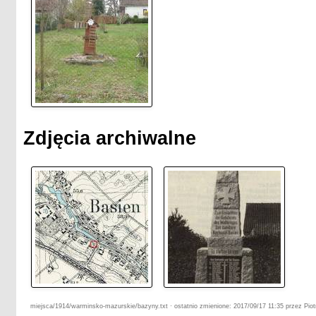
Zdjęcia archiwalne
miejsca/1914/warminsko-mazurskie/bazyny.txt · ostatnio zmienione: 2017/09/17 11:35 przez Piot