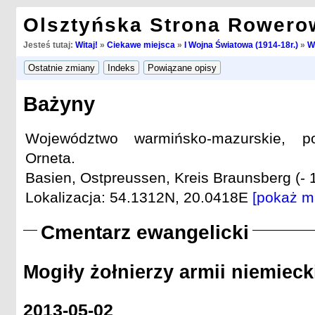
Olsztyńska Strona Rowero
Jesteś tutaj:
Witaj!
»
Ciekawe miejsca
»
I Wojna Światowa (1914-18r.)
»
W
Bażyny
Województwo warmińsko-mazurskie, po
Orneta.
Basien, Ostpreussen, Kreis Braunsberg (- 
Lokalizacja: 54.1312N, 20.0418E
[pokaż m
Cmentarz ewangelicki
Mogiły żołnierzy armii niemieck
2013-05-02