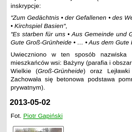
inskrypcje:
"Zum Gedächtnis • der Gefallenen • des We
• Kirchspiel Basien"
,
"Es starben für uns • Aus Gemeinde und 
Gute Groß-Grünheide • … • Aus dem Gute 
Uwieczniono w ten sposób nazwiska 
mieszkańców wsi: Bażyny (parafia i obsza
Wielkie (
Groß-Grünheide
) oraz Lejławk
Zachowała się betonowa podstawa pomn
prywatnym).
2013-05-02
Fot.
Piotr Gapiński