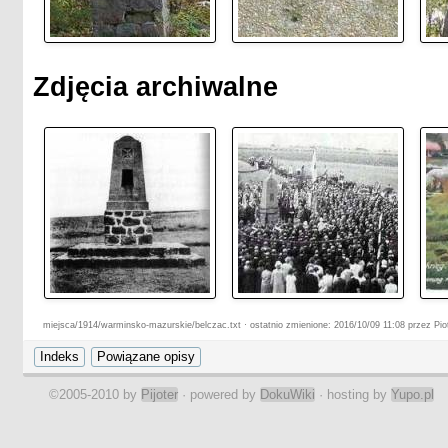
Zdjęcia archiwalne
miejsca/1914/warminsko-mazurskie/belczac.txt · ostatnio zmienione: 2016/10/09 11:08 przez Pio
©2005-2010 by
Pijoter
· powered by
DokuWiki
· hosting by
Yupo.pl