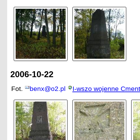
2006-10-22
Fot.
benx@o2.pl
I-wszo wojenne Cment