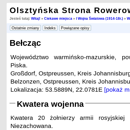
Olsztyńska Strona Rowero
Jesteś tutaj:
Witaj!
»
Ciekawe miejsca
»
I Wojna Światowa (1914-18r.)
»
W
Bełcząc
Województwo warmińsko-mazurskie, pow
Piska.
Großdorf, Ostpreussen, Kreis Johannisburg
Belzonzen, Ostpreussen, Kreis Johannisbur
Lokalizacja: 53.5889N, 22.0781E
[pokaż m
Kwatera wojenna
Kwatera 20 żołnierzy armii rosyjskiej
Niezachowana.