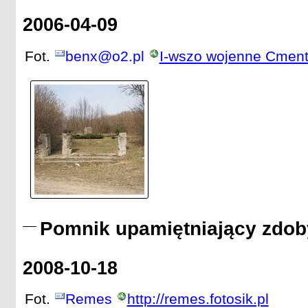
2006-04-09
Fot.
benx@o2.pl
I-wszo wojenne Cment
Pomnik upamiętniający zdoby
2008-10-18
Fot.
Remes
http://remes.fotosik.pl