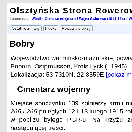
Olsztyńska Strona Rowero
Jesteś tutaj:
Witaj!
»
Ciekawe miejsca
»
I Wojna Światowa (1914-18r.)
»
W
Bobry
Województwo warmińsko-mazurskie, powiat 
Bobern, Ostpreussen, Kreis Lyck (- 1945).
Lokalizacja: 53.7310N, 22.3559E
[pokaż m
Cmentarz wojenny
Miejsce spoczynku 139 żołnierzy armii n
265 i 266
poległych 12 i 13 lutego 1915 ro
w pobliżu byłego PGR-u. Na krzyżu zn
następującej treści: