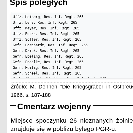
Spis poległych
Uffz. Heiberg, Res. Inf. Regt. 265

Uffz. Lenz, Res. Inf. Regt. 265

Uffz. Meyer, Res. Inf. Regt. 265

Uffz. Rocks, Res. Inf. Regt. 265

Uffz. Sölter, Res. Inf. Regt. 265

Gefr. Borghardt, Res. Inf. Regt. 265

Gefr. Dziuk, Res. Inf. Regt. 265

Gefr. Ebeling, Res. Inf. Regt. 265

Gefr. Engelke, Res. Inf. Regt. 265

Gefr. Heilig, Res. Inf. Regt. 265

Gefr. Scheel, Res. Inf. Regt. 265

Musk. Albrecht, 10. Komp. Res. Inf. Regt. 265

Musk. Albrecht, 12. Komp. Res. Inf. Regt. 265

Źródło: M. Dehnen "Die Kriegsgräber in Ostpre
Musk. Alhorn (Ollhorn), Res. Inf. Regt. 265

1966, s. 187-188
Uffz. Basedow, Res. Inf. Regt. 265

Musk. Beugelsdorf, Res. Inf. Regt. 265

Cmentarz wojenny
Musk. Böttcher, Res. Inf. Regt. 265

Musk. Brandt, Res. Inf. Regt. 265

Musk. Breitkamp, Res. Inf. Regt. 265

Miejsce spoczynku 26 nieznanych żołnie
Musk. Brügmann, Res. Inf. Regt. 265

znajduje się w pobliżu byłego PGR-u.
Musk. Buhr, Res. Inf. Regt. 265
