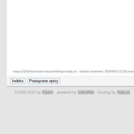
miejsca/1914/warminsko-mazurskie/boguchwaly.txt · ostatnio zmienione: 2024/09/10 22:36 prze
©2005-2010 by
Pijoter
· powered by
DokuWiki
· hosting by
Yupo.pl