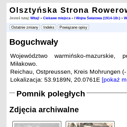
Olsztyńska Strona Rowero
Jesteś tutaj:
Witaj!
»
Ciekawe miejsca
»
I Wojna Światowa (1914-18r.)
»
W
Boguchwały
Województwo warmińsko-mazurskie, po
Miłakowo.
Reichau, Ostpreussen, Kreis Mohrungen (-
Lokalizacja: 53.9189N, 20.0761E
[pokaż m
Pomnik poległych
Zdjęcia archiwalne