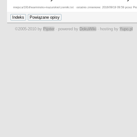
miejsca/1914/warminsko-mazurskie/czerniki.txt · ostatnio zmienione: 2016/09/19 09:59 przez Pio
©2005-2010 by
Pijoter
· powered by
DokuWiki
· hosting by
Yupo.pl