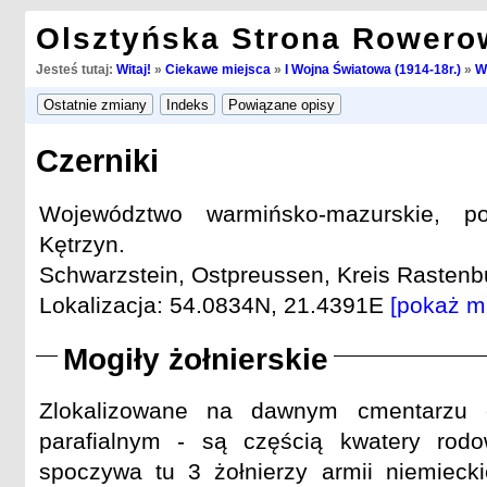
Olsztyńska Strona Rowero
Jesteś tutaj:
Witaj!
»
Ciekawe miejsca
»
I Wojna Światowa (1914-18r.)
»
W
Czerniki
Województwo warmińsko-mazurskie, po
Kętrzyn.
Schwarzstein, Ostpreussen, Kreis Rastenbu
Lokalizacja: 54.0834N, 21.4391E
[pokaż m
Mogiły żołnierskie
Zlokalizowane na dawnym cmentarzu e
parafialnym - są częścią kwatery rodo
spoczywa tu 3 żołnierzy armii niemiecki