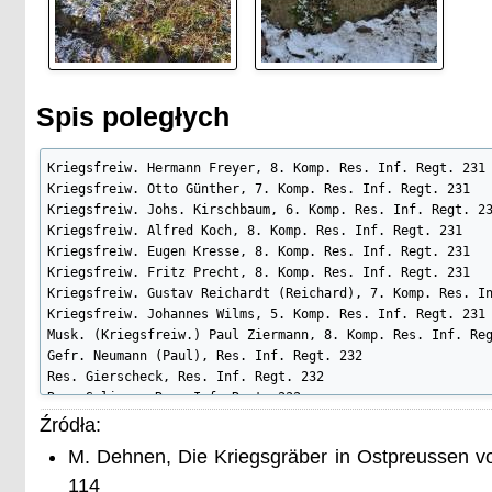
Spis poległych
Kriegsfreiw. Hermann Freyer, 8. Komp. Res. Inf. Regt. 231

Kriegsfreiw. Otto Günther, 7. Komp. Res. Inf. Regt. 231

Kriegsfreiw. Johs. Kirschbaum, 6. Komp. Res. Inf. Regt. 23
Kriegsfreiw. Alfred Koch, 8. Komp. Res. Inf. Regt. 231

Kriegsfreiw. Eugen Kresse, 8. Komp. Res. Inf. Regt. 231

Kriegsfreiw. Fritz Precht, 8. Komp. Res. Inf. Regt. 231

Kriegsfreiw. Gustav Reichardt (Reichard), 7. Komp. Res. In
Kriegsfreiw. Johannes Wilms, 5. Komp. Res. Inf. Regt. 231

Musk. (Kriegsfreiw.) Paul Ziermann, 8. Komp. Res. Inf. Reg
Gefr. Neumann (Paul), Res. Inf. Regt. 232

Res. Gierscheck, Res. Inf. Regt. 232

Res. Seliger, Res. Inf. Regt. 232

Res. Pritsche, Res. Inf. Regt. 226

Źródła:
Musk. Linke, Res. Inf. Regt. 227

M. Dehnen, Die Kriegsgräber in Ostpreussen v
Res. Symanowski, Res. Inf. Regt. 227

Uffz. Neumann, Res. Inf. Regt. 229

114