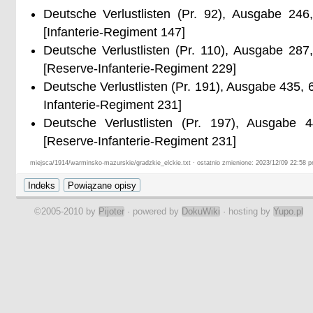
Gefr. Gustav Steinkühler, 12. Komp. Res. Inf. Regt. 229

Deutsche Verlustlisten (Pr. 92), Ausgabe 24
Res. Thiel, Res. Inf. Regt. 229

[Infanterie-Regiment 147]
Musk. Gust. Tischler, 4. Komp. mob. Ersatzbatl. Inf. Regt.
Musk. Saimann
Deutsche Verlustlisten (Pr. 110), Ausgabe 28
[Reserve-Infanterie-Regiment 229]
Deutsche Verlustlisten (Pr. 191), Ausgabe 435, 6
Infanterie-Regiment 231]
Deutsche Verlustlisten (Pr. 197), Ausgabe 
[Reserve-Infanterie-Regiment 231]
miejsca/1914/warminsko-mazurskie/gradzkie_elckie.txt · ostatnio zmienione: 2023/12/09 22:58 p
©2005-2010 by
Pijoter
· powered by
DokuWiki
· hosting by
Yupo.pl