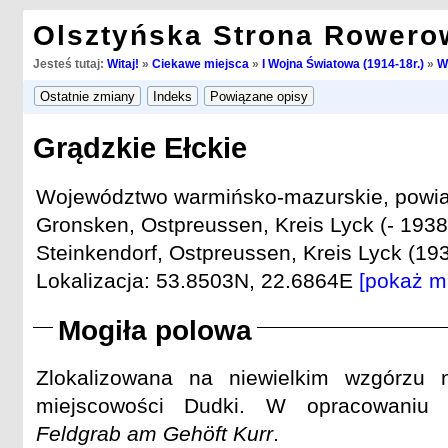
Olsztyńska Strona Rowero
Jesteś tutaj:
Witaj!
»
Ciekawe miejsca
»
I Wojna Światowa (1914-18r.)
»
W
Grądzkie Ełckie
Województwo warmińsko-mazurskie, powiat
Gronsken, Ostpreussen, Kreis Lyck (- 1938
Steinkendorf, Ostpreussen, Kreis Lyck (193
Lokalizacja: 53.8503N, 22.6864E
[pokaż m
Mogiła polowa
Zlokalizowana na niewielkim wzgórzu
miejscowości Dudki. W opracowaniu
Feldgrab am Gehöft Kurr
.