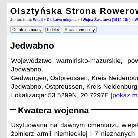
Olsztyńska Strona Rowero
Jesteś tutaj:
Witaj!
»
Ciekawe miejsca
»
I Wojna Światowa (1914-18r.)
»
W
Jedwabno
Województwo warmińsko-mazurskie, pow
Jedwabno.
Gedwangen, Ostpreussen, Kreis Neidenbur
Jedwabno, Ostpreussen, Kreis Neidenburg 
Lokalizacja: 53.5299N, 20.7297E
[pokaż m
Kwatera wojenna
Usytuowana na dawnym cmentarzu wiejsk
żołnierz armii niemieckiej i 7 nieznanych ż