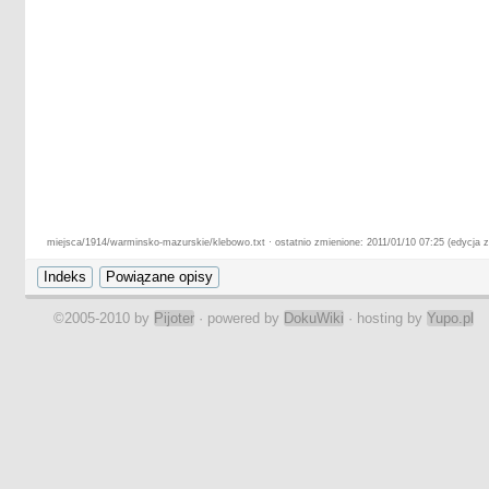
miejsca/1914/warminsko-mazurskie/klebowo.txt · ostatnio zmienione: 2011/01/10 07:25 (edycja 
©2005-2010 by
Pijoter
· powered by
DokuWiki
· hosting by
Yupo.pl