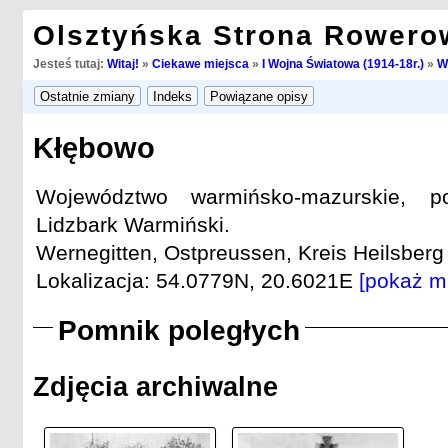
Olsztyńska Strona Rowero
Jesteś tutaj:
Witaj!
»
Ciekawe miejsca
»
I Wojna Światowa (1914-18r.)
»
W
Kłębowo
Województwo warmińsko-mazurskie, po
Lidzbark Warmiński.
Wernegitten, Ostpreussen, Kreis Heilsberg 
Lokalizacja: 54.0779N, 20.6021E
[pokaż m
Pomnik poległych
Zdjęcia archiwalne