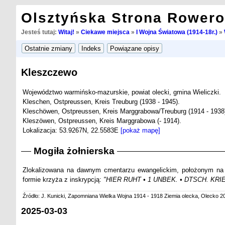
Olsztyńska Strona Rower
Jesteś tutaj:
Witaj!
»
Ciekawe miejsca
»
I Wojna Światowa (1914-18r.)
»
Kleszczewo
Województwo warmińsko-mazurskie, powiat olecki, gmina Wieliczki.
Kleschen, Ostpreussen, Kreis Treuburg (1938 - 1945).
Kleschöwen, Ostpreussen, Kreis Marggrabowa/Treuburg (1914 - 1938
Kleszöwen, Ostpreussen, Kreis Marggrabowa (- 1914).
Lokalizacja: 53.9267N, 22.5583E
[pokaż mapę]
Mogiła żołnierska
Zlokalizowana na dawnym cmentarzu ewangelickim, położonym na 
formie krzyża z inskrypcją:
"HIER RUHT • 1 UNBEK. • DTSCH. KRIE
Źródło: J. Kunicki, Zapomniana Wielka Wojna 1914 - 1918 Ziemia olecka, Olecko 20
2025-03-03