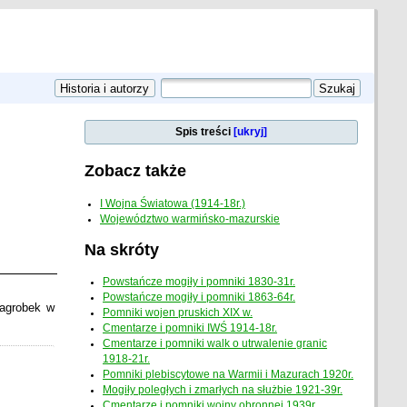
Spis treści
[ukryj]
Zobacz także
I Wojna Światowa (1914-18r.)
Województwo warmińsko-mazurskie
Na skróty
Powstańcze mogiły i pomniki 1830-31r.
Powstańcze mogiły i pomniki 1863-64r.
nagrobek w
Pomniki wojen pruskich XIX w.
Cmentarze i pomniki IWŚ 1914-18r.
Cmentarze i pomniki walk o utrwalenie granic
1918-21r.
Pomniki plebiscytowe na Warmii i Mazurach 1920r.
Mogiły poległych i zmarłych na służbie 1921-39r.
Cmentarze i pomniki wojny obronnej 1939r.