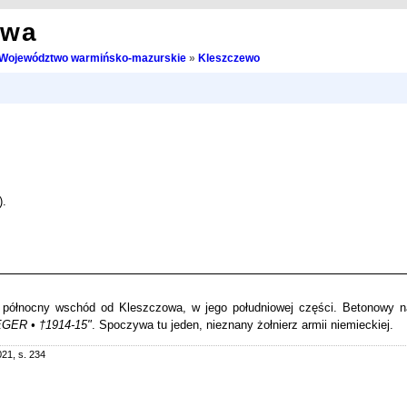
owa
Województwo warmińsko-mazurskie
»
Kleszczewo
).
północny wschód od Kleszczowa, w jego południowej części. Betonowy 
GER • †1914-15"
. Spoczywa tu jeden, nieznany żołnierz armii niemieckiej.
21, s. 234