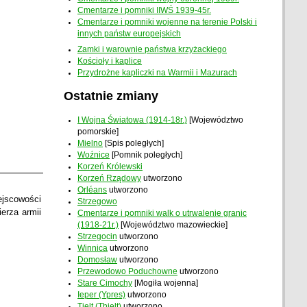
Cmentarze i pomniki IIWŚ 1939-45r.
Cmentarze i pomniki wojenne na terenie Polski i
innych państw europejskich
Zamki i warownie państwa krzyżackiego
Kościoły i kaplice
Przydrożne kapliczki na Warmii i Mazurach
Ostatnie zmiany
I Wojna Światowa (1914-18r.)
[Województwo
pomorskie]
Mielno
[Spis poległych]
Woźnice
[Pomnik poległych]
Korzeń Królewski
Korzeń Rządowy
utworzono
Orléans
utworzono
jscowości
Strzegowo
erza armii
Cmentarze i pomniki walk o utrwalenie granic
(1918-21r.)
[Województwo mazowieckie]
Strzegocin
utworzono
Winnica
utworzono
Domosław
utworzono
Przewodowo Poduchowne
utworzono
Stare Cimochy
[Mogiła wojenna]
Ieper (Ypres)
utworzono
Tielt (Thielt)
utworzono