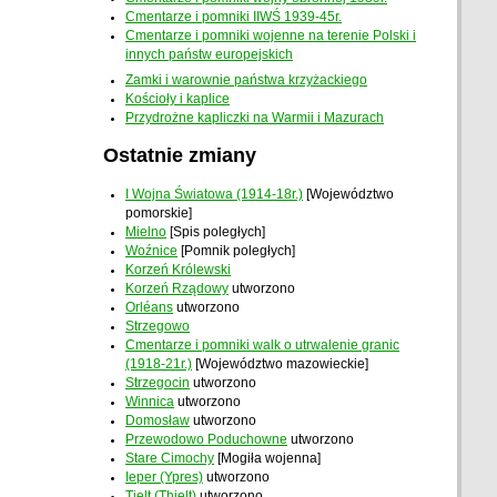
Cmentarze i pomniki IIWŚ 1939-45r.
Cmentarze i pomniki wojenne na terenie Polski i
innych państw europejskich
Zamki i warownie państwa krzyżackiego
Kościoły i kaplice
Przydrożne kapliczki na Warmii i Mazurach
Ostatnie zmiany
I Wojna Światowa (1914-18r.)
[Województwo
pomorskie]
Mielno
[Spis poległych]
Woźnice
[Pomnik poległych]
Korzeń Królewski
Korzeń Rządowy
utworzono
Orléans
utworzono
Strzegowo
Cmentarze i pomniki walk o utrwalenie granic
(1918-21r.)
[Województwo mazowieckie]
Strzegocin
utworzono
Winnica
utworzono
Domosław
utworzono
Przewodowo Poduchowne
utworzono
Stare Cimochy
[Mogiła wojenna]
Ieper (Ypres)
utworzono
Tielt (Thielt)
utworzono