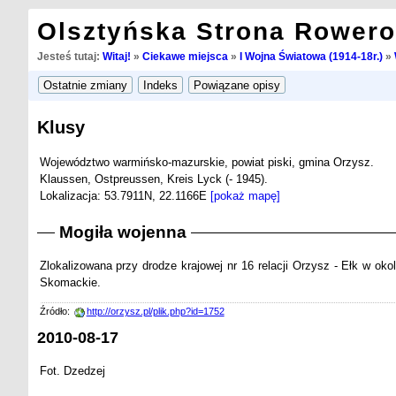
Olsztyńska Strona Rower
Jesteś tutaj:
Witaj!
»
Ciekawe miejsca
»
I Wojna Światowa (1914-18r.)
»
Klusy
Województwo warmińsko-mazurskie, powiat piski, gmina Orzysz.
Klaussen, Ostpreussen, Kreis Lyck (- 1945).
Lokalizacja: 53.7911N, 22.1166E
[pokaż mapę]
Mogiła wojenna
Zlokalizowana przy drodze krajowej nr 16 relacji Orzysz - Ełk w ok
Skomackie.
Źródło:
http://orzysz.pl/plik.php?id=1752
2010-08-17
Fot. Dzedzej