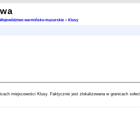
owa
Województwo warmińsko-mazurskie
»
Klusy
olicach miejscowości Klusy. Faktycznie jest zlokalizowana w granicach sołec