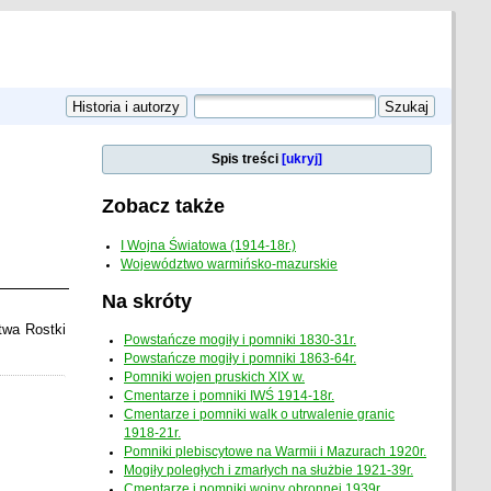
Spis treści
[ukryj]
Zobacz także
I Wojna Światowa (1914-18r.)
Województwo warmińsko-mazurskie
Na skróty
twa Rostki
Powstańcze mogiły i pomniki 1830-31r.
Powstańcze mogiły i pomniki 1863-64r.
Pomniki wojen pruskich XIX w.
Cmentarze i pomniki IWŚ 1914-18r.
Cmentarze i pomniki walk o utrwalenie granic
1918-21r.
Pomniki plebiscytowe na Warmii i Mazurach 1920r.
Mogiły poległych i zmarłych na służbie 1921-39r.
Cmentarze i pomniki wojny obronnej 1939r.