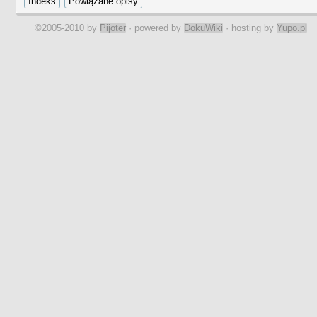
11.7.1920
©2005-2010 by
Pijoter
· powered by
DokuWiki
· hosting by
Yupo.pl