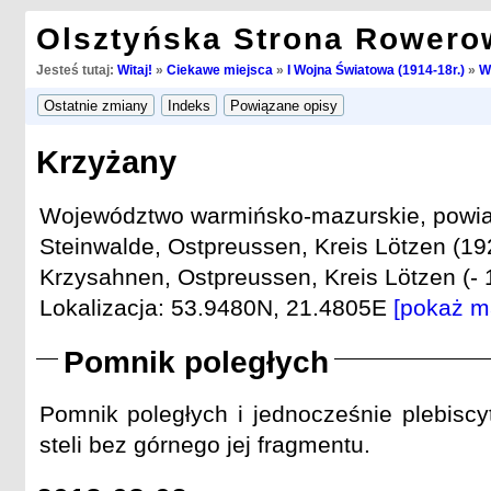
Olsztyńska Strona Rowero
Jesteś tutaj:
Witaj!
»
Ciekawe miejsca
»
I Wojna Światowa (1914-18r.)
»
W
Krzyżany
Województwo warmińsko-mazurskie, powiat
Steinwalde, Ostpreussen, Kreis Lötzen (19
Krzysahnen, Ostpreussen, Kreis Lötzen (- 
Lokalizacja: 53.9480N, 21.4805E
[pokaż m
Pomnik poległych
Pomnik poległych i jednocześnie plebiscy
steli bez górnego jej fragmentu.