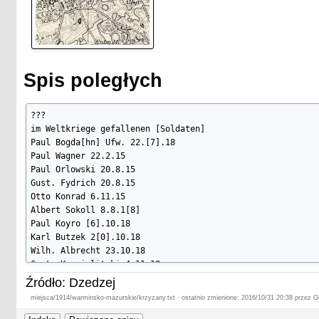
Spis poległych
???

im Weltkriege gefallenen [Soldaten]

Paul Bogda[hn] Ufw. 22.[7].18

Paul Wagner 22.2.15

Paul Orlowski 20.8.15

Gust. Fydrich 20.8.15

Otto Konrad 6.11.15

Albert Sokoll 8.8.1[8]

Paul Koyro [6].10.18

Karl Butzek 2[0].10.18

Wilh. Albrecht 23.10.18

Gust. Krawielitzki 4.11.18

August Orlowski 14.3.21

Źródło: Dzedzej
miejsca/1914/warminsko-mazurskie/krzyzany.txt · ostatnio zmienione: 2016/10/31 20:38 przez 
Die dankbare Gemeinde Krzysahnen

*
