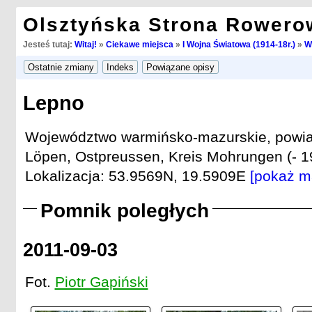
Olsztyńska Strona Rowero
Jesteś tutaj:
Witaj!
»
Ciekawe miejsca
»
I Wojna Światowa (1914-18r.)
»
W
Lepno
Województwo warmińsko-mazurskie, powiat 
Löpen, Ostpreussen, Kreis Mohrungen (- 1
Lokalizacja: 53.9569N, 19.5909E
[pokaż m
Pomnik poległych
2011-09-03
Fot.
Piotr Gapiński