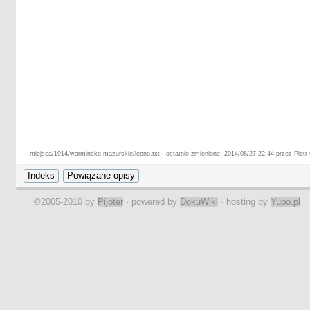
miejsca/1914/warminsko-mazurskie/lepno.txt · ostatnio zmienione: 2014/08/27 22:44 przez Piotr 
©2005-2010 by
Pijoter
· powered by
DokuWiki
· hosting by
Yupo.pl