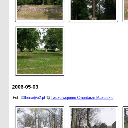
2006-05-03
Fot.
benx@o2.pl
I-wszo wojenne Cmentarze Mazurskie