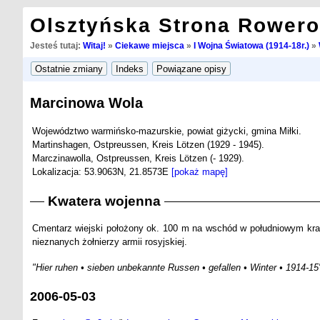
Olsztyńska Strona Rower
Jesteś tutaj:
Witaj!
»
Ciekawe miejsca
»
I Wojna Światowa (1914-18r.)
»
Marcinowa Wola
Województwo warmińsko-mazurskie, powiat giżycki, gmina Miłki.
Martinshagen, Ostpreussen, Kreis Lötzen (1929 - 1945).
Marczinawolla, Ostpreussen, Kreis Lötzen (- 1929).
Lokalizacja: 53.9063N, 21.8573E
[pokaż mapę]
Kwatera wojenna
Cmentarz wiejski położony ok. 100 m na wschód w południowym kra
nieznanych żołnierzy armii rosyjskiej.
"Hier ruhen • sieben unbekannte Russen • gefallen • Winter • 1914-15
2006-05-03