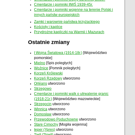
Cmentarze i pomniki IIWŚ 1939-45r.
Cmentarze i pomniki wojenne na terenie Polski i
innych państw europejskich
Zamki i warownie państwa krzyżackiego
Kościoły i kaplice
Przydrożne kapliczki na Warmii i Mazurach
Ostatnie zmiany
I Wojna Światowa (1914-18r.)
[Województwo
pomorskie]
Mielno
[Spis poległych]
Woźnice
[Pomnik poległych]
Korzeń Królewski
Korzeń Rządowy
utworzono
Orléans
utworzono
Strzegowo
Cmentarze i pomniki walk o utrwalenie granic
(1918-21r.)
[Województwo mazowieckie]
Strzegocin
utworzono
Winnica
utworzono
Domosław
utworzono
Przewodowo Poduchowne
utworzono
Stare Cimochy
[Mogiła wojenna]
Ieper (Ypres)
utworzono
Tielt (Thielt)
utworzono