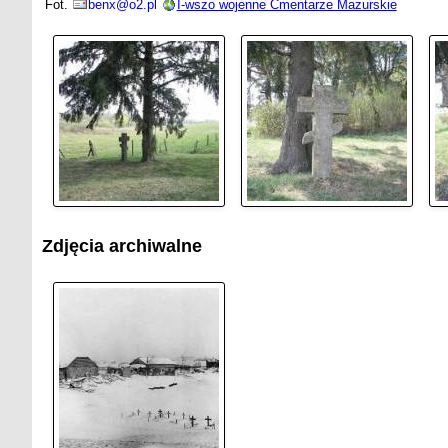
Fot.
benx@o2.pl
I-wszo wojenne Cmentarze Mazurskie
Zdjęcia archiwalne