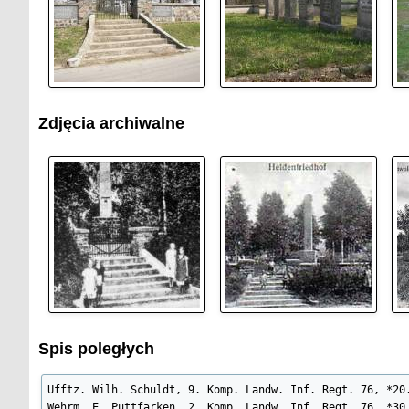
Zdjęcia archiwalne
Spis poległych
Ufftz. Wilh. Schuldt, 9. Komp. Landw. Inf. Regt. 76, *20.
Wehrm. E. Puttfarken, 2. Komp. Landw. Inf. Regt. 76, *30.