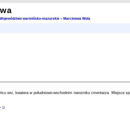
owa
Województwo warmińsko-mazurskie
»
Marcinowa Wola
ńcu wsi, kwatera w południowo-wschodnim narożniku cmentarza. Miejsce s
1)
"
.