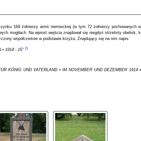
czynku 169 żołnierzy armii niemieckiej (w tym 72 żołnierzy pochowanych w
ych mogiłach. Na wprost wejścia znajdował się niegdyś strzelisty obelisk, k
zczony współcześnie w podstawie krzyża. Znajdujący się na nim napis:
2)
 1914 - 15"
.
 FÜR KÖNIG UND VATERLAND • IM NOVEMBER UND DEZEMBER 1914 •