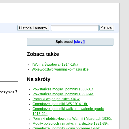
Spis treści
[ukryj]
Zobacz także
I Wojna Światowa (1914-18r.)
Województwo warmińsko-mazurskie
Na skróty
Powstańcze mogiły i pomniki 1830-31r.
poczynku 7
Powstańcze mogiły i pomniki 1863-64r.
Pomniki wojen pruskich XIX w.
Cmentarze i pomniki IWŚ 1914-18r.
Cmentarze i pomniki walk o utrwalenie granic
1918-21r.
Pomniki plebiscytowe na Warmii i Mazurach 1920r.
Mogiły poległych i zmarłych na służbie 1921-39r.
Cmentarze i pomniki wojny obronnej 1939r.