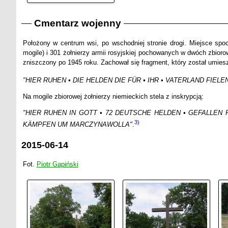
Cmentarz wojenny
Położony w centrum wsi, po wschodniej stronie drogi. Miejsce spo
mogile) i 301 żołnierzy armii rosyjskiej pochowanych w dwóch zbiorow
zniszczony po 1945 roku. Zachował się fragment, który został umies
"HIER RUHEN • DIE HELDEN DIE FÜR • IHR • VATERLAND FIELEN •
Na mogile zbiorowej żołnierzy niemieckich stela z inskrypcją:
"HIER RUHEN IN GOTT • 72 DEUTSCHE HELDEN • GEFALLEN
3)
KÄMPFEN UM MARCZYNAWOLLA"
.
2015-06-14
Fot.
Piotr Gapiński