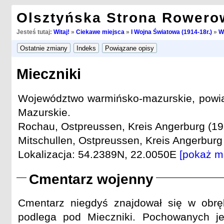
Olsztyńska Strona Rowero
Jesteś tutaj:
Witaj!
»
Ciekawe miejsca
»
I Wojna Światowa (1914-18r.)
»
W
Mieczniki
Województwo warmińsko-mazurskie, powia
Mazurskie.
Rochau, Ostpreussen, Kreis Angerburg (19
Mitschullen, Ostpreussen, Kreis Angerburg 
Lokalizacja: 54.2389N, 22.0050E
[pokaż m
Cmentarz wojenny
Cmentarz niegdyś znajdował się w obręb
podlega pod Mieczniki. Pochowanych jes