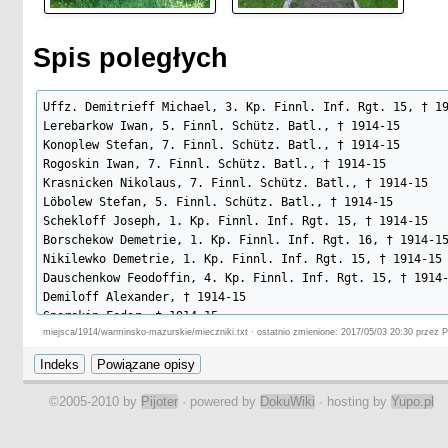
Spis poległych
Uffz. Demitrieff Michael, 3. Kp. Finnl. Inf. Rgt. 15, † 19
Lerebarkow Iwan, 5. Finnl. Schütz. Batl., † 1914-15

Konoplew Stefan, 7. Finnl. Schütz. Batl., † 1914-15

Rogoskin Iwan, 7. Finnl. Schütz. Batl., † 1914-15

Krasnicken Nikolaus, 7. Finnl. Schütz. Batl., † 1914-15

Löbolew Stefan, 5. Finnl. Schütz. Batl., † 1914-15

Schekloff Joseph, 1. Kp. Finnl. Inf. Rgt. 15, † 1914-15

Borschekow Demetrie, 1. Kp. Finnl. Inf. Rgt. 16, † 1914-15
Nikilewko Demetrie, 1. Kp. Finnl. Inf. Rgt. 15, † 1914-15

Dauschenkow Feodoffin, 4. Kp. Finnl. Inf. Rgt. 15, † 1914-
Demiloff Alexander, † 1914-15

Sporokin Fedor, † 1914-15

miejsca/1914/warminsko-mazurskie/mieczniki.txt · ostatnio zmienione: 2017/05/03 20:30 przez Pi
Rodin Peter, † 1914-15
©2005-2010 by
Pijoter
· powered by
DokuWiki
· hosting by
Yupo.pl