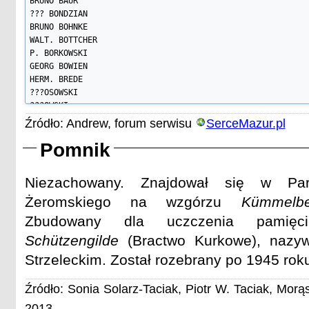
BRUNO BAUR

??? BONDZIAN

BRUNO BOHNKE

WALT. BOTTCHER

P. BORKOWSKI

GEORG BOWIEN

HERM. BREDE

???OSOWSKI

???OWSKI

Źródło: Andrew, forum serwisu
SerceMazur.pl
ERNST DORFLING

HERM. DORFLING

Pomnik
PAUL DORFLING

??? DR. DRABE

Niezachowany. Znajdował się w Par
FRZ. DRONSECK

ALB. DUITCHEN

Żeromskiego na wzgórzu
Kümmelbe
HERMAN EBERT

Zbudowany dla uczczenia pamięci
FR. DR. EICHLER

WIT. ISERMANN

Schützengilde
(Bractwo Kurkowe), nazy
KARL ERDMANN

Strzeleckim. Został rozebrany po 1945 rok
MORITZ EUBELL

???FLEISCHMANN

Źródło: Sonia Solarz-Taciak, Piotr W. Taciak, Morą
???FOLGERT

???OLGERT

2013