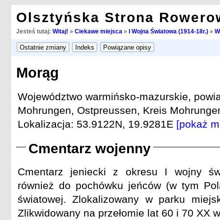
Olsztyńska Strona Rowero
Jesteś tutaj:
Witaj!
»
Ciekawe miejsca
»
I Wojna Światowa (1914-18r.)
»
W
Morąg
Województwo warmińsko-mazurskie, powiat
Mohrungen, Ostpreussen, Kreis Mohrungen
Lokalizacja: 53.9122N, 19.9281E
[pokaż m
Cmentarz wojenny
Cmentarz jeniecki z okresu I wojny św
również do pochówku jeńców (w tym Pola
światowej. Zlokalizowany w parku miej
Zlikwidowany na przełomie lat 60 i 70 XX w