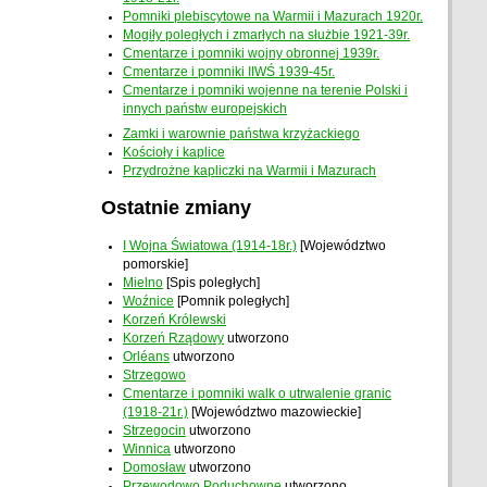
Pomniki plebiscytowe na Warmii i Mazurach 1920r.
Mogiły poległych i zmarłych na służbie 1921-39r.
Cmentarze i pomniki wojny obronnej 1939r.
Cmentarze i pomniki IIWŚ 1939-45r.
Cmentarze i pomniki wojenne na terenie Polski i
innych państw europejskich
Zamki i warownie państwa krzyżackiego
Kościoły i kaplice
Przydrożne kapliczki na Warmii i Mazurach
Ostatnie zmiany
I Wojna Światowa (1914-18r.)
[Województwo
pomorskie]
Mielno
[Spis poległych]
Woźnice
[Pomnik poległych]
Korzeń Królewski
Korzeń Rządowy
utworzono
Orléans
utworzono
Strzegowo
Cmentarze i pomniki walk o utrwalenie granic
(1918-21r.)
[Województwo mazowieckie]
Strzegocin
utworzono
Winnica
utworzono
Domosław
utworzono
Przewodowo Poduchowne
utworzono