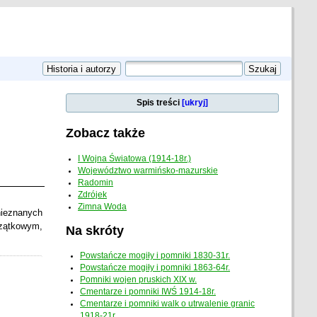
Spis treści
[ukryj]
Zobacz także
I Wojna Światowa (1914-18r.)
Województwo warmińsko-mazurskie
Radomin
Zdrójek
Zimna Woda
nieznanych
czątkowym,
Na skróty
Powstańcze mogiły i pomniki 1830-31r.
Powstańcze mogiły i pomniki 1863-64r.
Pomniki wojen pruskich XIX w.
Cmentarze i pomniki IWŚ 1914-18r.
Cmentarze i pomniki walk o utrwalenie granic
1918-21r.