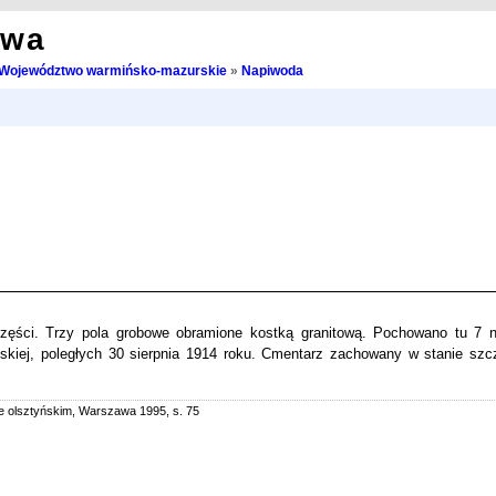
owa
Województwo warmińsko-mazurskie
»
Napiwoda
ęści. Trzy pola grobowe obramione kostką granitową. Pochowano tu 7 
syjskiej, poległych 30 sierpnia 1914 roku. Cmentarz zachowany w stanie sz
e olsztyńskim, Warszawa 1995, s. 75