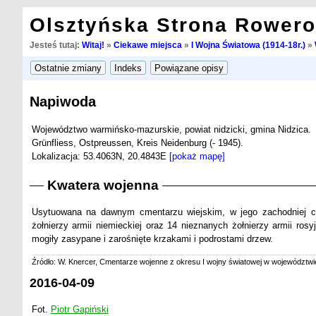
Olsztyńska Strona Rower
Jesteś tutaj:
Witaj!
»
Ciekawe miejsca
»
I Wojna Światowa (1914-18r.)
»
Napiwoda
Województwo warmińsko-mazurskie, powiat nidzicki, gmina Nidzica.
Grünfliess, Ostpreussen, Kreis Neidenburg (- 1945).
Lokalizacja: 53.4063N, 20.4843E
[pokaż mapę]
Kwatera wojenna
Usytuowana na dawnym cmentarzu wiejskim, w jego zachodniej cz
żołnierzy armii niemieckiej oraz 14 nieznanych żołnierzy armii ro
mogiły zasypane i zarośnięte krzakami i podrostami drzew.
Źródło: W. Knercer, Cmentarze wojenne z okresu I wojny światowej w województwi
2016-04-09
Fot.
Piotr Gapiński