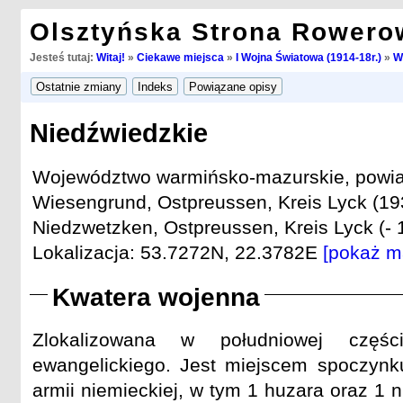
Olsztyńska Strona Rowero
Jesteś tutaj:
Witaj!
»
Ciekawe miejsca
»
I Wojna Światowa (1914-18r.)
»
W
Niedźwiedzkie
Województwo warmińsko-mazurskie, powiat 
Wiesengrund, Ostpreussen, Kreis Lyck (193
Niedzwetzken, Ostpreussen, Kreis Lyck (- 
Lokalizacja: 53.7272N, 22.3782E
[pokaż m
Kwatera wojenna
Zlokalizowana w południowej częś
ewangelickiego. Jest miejscem spoczynk
armii niemieckiej, w tym 1 huzara oraz 1 