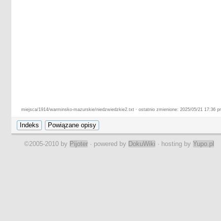
miejsca/1914/warminsko-mazurskie/niedzwiedzkie2.txt · ostatnio zmienione: 2025/05/21 17:36 pr
©2005-2010 by
Pijoter
· powered by
DokuWiki
· hosting by
Yupo.pl