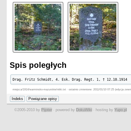
Spis poległych
Drag. Fritz Schmidt, 4. Esk. Drag. Regt. 1, † 12.10.1914
miejsca/1914/warminsko-mazurskie/nitki.txt · ostatnio zmienione: 2011/01/10 07:25 (edycja zewn
©2005-2010 by
Pijoter
· powered by
DokuWiki
· hosting by
Yupo.pl