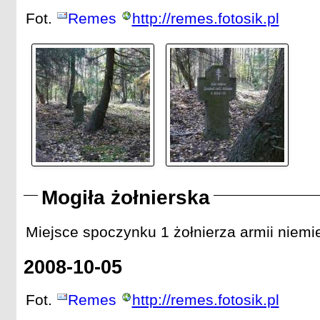
Fot.
Remes
http://remes.fotosik.pl
Mogiła żołnierska
Miejsce spoczynku 1 żołnierza armii niemie
2008-10-05
Fot.
Remes
http://remes.fotosik.pl