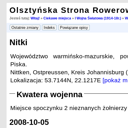
Olsztyńska Strona Rowero
Jesteś tutaj:
Witaj!
»
Ciekawe miejsca
»
I Wojna Światowa (1914-18r.)
»
W
Nitki
Województwo warmińsko-mazurskie, pow
Piska.
Nittken, Ostpreussen, Kreis Johannisburg (
Lokalizacja: 53.7144N, 22.1217E
[pokaż m
Kwatera wojenna
Miejsce spoczynku 2 nieznanych żołnierzy 
2008-10-05