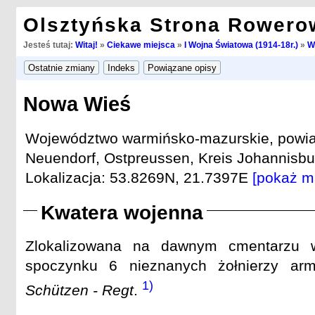
Olsztyńska Strona Rowero
Jesteś tutaj:
Witaj!
»
Ciekawe miejsca
»
I Wojna Światowa (1914-18r.)
»
W
Nowa Wieś
Województwo warmińsko-mazurskie, powiat
Neuendorf, Ostpreussen, Kreis Johannisbur
Lokalizacja: 53.8269N, 21.7397E
[pokaż m
Kwatera wojenna
Zlokalizowana na dawnym cmentarzu w
spoczynku 6 nieznanych żołnierzy arm
1)
Schützen - Regt
.