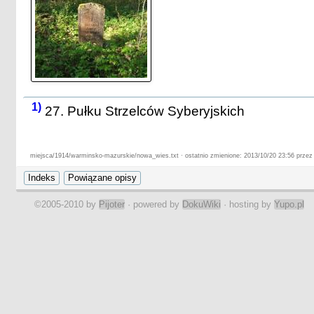
1)
27. Pułku Strzelców Syberyjskich
miejsca/1914/warminsko-mazurskie/nowa_wies.txt · ostatnio zmienione: 2013/10/20 23:56 przez
©2005-2010 by
Pijoter
· powered by
DokuWiki
· hosting by
Yupo.pl