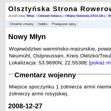
Olsztyńska Strona Rowero
Jesteś tutaj:
Witaj!
»
Ciekawe miejsca
»
I Wojna Światowa (1914-18r.)
»
W
Nowy Młyn
Województwo warmińsko-mazurskie, powiat 
Neumühl, Ostpreussen, Kreis Oletzko/Treub
Lokalizacja: 53.9690N, 22.5538E
[pokaż m
Cmentarz wojenny
Miejsce spoczynku 1 żołnierza armii niemi
żołnierzy armii rosyjskiej.
2008-12-27