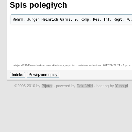
Spis poległych
Wehrm. Jürgen Heinrich Garms, 9. Komp. Res. Inf. Regt. 76
miejsca/1914/warminsko-mazurskie/nowy_mlyn.txt · ostatnio zmienione: 2017/09/22 21:47 przez
©2005-2010 by
Pijoter
· powered by
DokuWiki
· hosting by
Yupo.pl