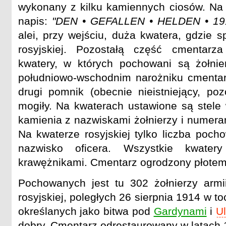
wykonany z kilku kamiennych ciosów. Na
napis:
"DEN • GEFALLEN • HELDEN • 19
alei, przy wejściu, duża kwatera, gdzie s
rosyjskiej. Pozostałą część cmentarza
kwatery, w których pochowani są żołnie
południowo-wschodnim narożniku cmentarz
drugi pomnik (obecnie nieistniejący, poz
mogiły. Na kwaterach ustawione są stel
kamienia z nazwiskami żołnierzy i numera
Na kwaterze rosyjskiej tylko liczba poch
nazwisko oficera. Wszystkie kwater
krawężnikami. Cmentarz ogrodzony płotem 
Pochowanych jest tu 302 żołnierzy armii
rosyjskiej, poległych 26 sierpnia 1914 w to
określanych jako bitwa pod
Gardynami
i
U
dobry. Cmentarz odrestaurowany w latach