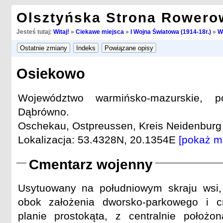
Olsztyńska Strona Rowero
Jesteś tutaj:
Witaj!
»
Ciekawe miejsca
»
I Wojna Światowa (1914-18r.)
»
W
Osiekowo
Województwo warmińsko-mazurskie, po
Dąbrówno.
Oschekau, Ostpreussen, Kreis Neidenburg 
Lokalizacja: 53.4328N, 20.1354E
[pokaż m
Cmentarz wojenny
Usytuowany na południowym skraju wsi
obok założenia dworsko-parkowego i 
planie prostokąta, z centralnie położo