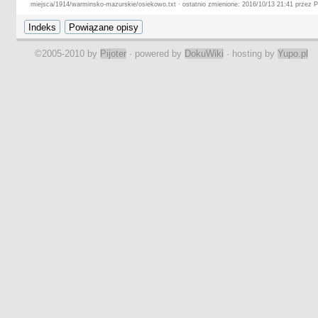
miejsca/1914/warminsko-mazurskie/osiekowo.txt · ostatnio zmienione: 2016/10/13 21:41 przez Pi
©2005-2010 by
Pijoter
· powered by
DokuWiki
· hosting by
Yupo.pl