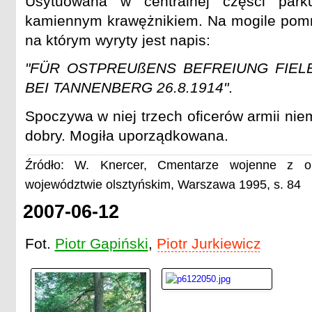
Usytuowana w centralnej części park
kamiennym krawężnikiem. Na mogile pomn
na którym wyryty jest napis:
"FÜR OSTPREUßENS BEFREIUNG FIEL
BEI TANNENBERG 26.8.1914"
.
Spoczywa w niej trzech oficerów armii nie
dobry. Mogiła uporządkowana.
Źródło: W. Knercer, Cmentarze wojenne z o
województwie olsztyńskim, Warszawa 1995, s. 84
2007-06-12
Fot.
Piotr Gapiński
,
Piotr Jurkiewicz