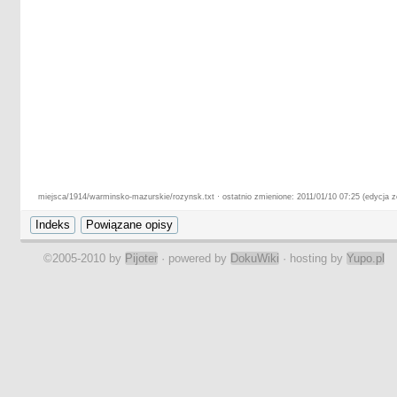
miejsca/1914/warminsko-mazurskie/rozynsk.txt · ostatnio zmienione: 2011/01/10 07:25 (edycja 
©2005-2010 by
Pijoter
· powered by
DokuWiki
· hosting by
Yupo.pl