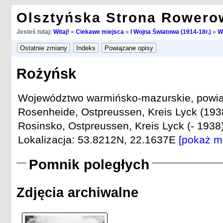
Olsztyńska Strona Rowero
Jesteś tutaj:
Witaj!
»
Ciekawe miejsca
»
I Wojna Światowa (1914-18r.)
»
W
Rożyńsk
Województwo warmińsko-mazurskie, powiat 
Rosenheide, Ostpreussen, Kreis Lyck (1938
Rosinsko, Ostpreussen, Kreis Lyck (- 1938)
Lokalizacja: 53.8212N, 22.1637E
[pokaż m
Pomnik poległych
Zdjęcia archiwalne